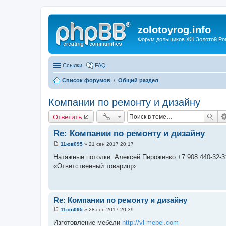
zolotoyrog.info
Форум дольщиков ЖК Золотой Рог,
Ссылки
FAQ
Список форумов
Общий раздел
Компании по ремонту и дизайну
Ответить
Re: Компании по ремонту и дизайну
11юв095
»
21 сен 2017 20:17
С
о
Натяжные потолки: Алексей Пироженко +7 908 440-32-3
о
«Ответственный товарищ»
б
щ
е
н
и
е
Re: Компании по ремонту и дизайну
11юв095
»
28 сен 2017 20:39
С
о
Изготовление мебели
http://vl-mebel.com