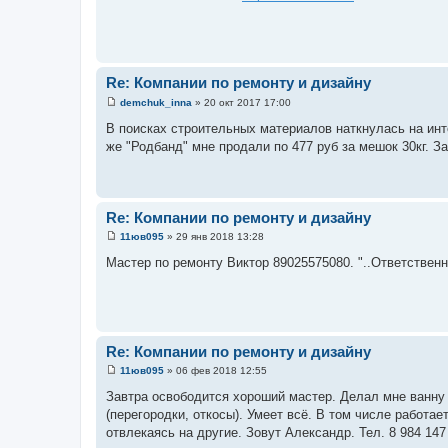
о
б
щ
е
н
и
е
Re: Компании по ремонту и дизайну
demchuk_inna
»
20 окт 2017 17:00
С
о
В поисках строительных материалов наткнулась на ин
о
же "Родбанд" мне продали по 477 руб за мешок 30кг. З
б
щ
е
н
и
е
Re: Компании по ремонту и дизайну
11юв095
»
29 янв 2018 13:28
С
о
Мастер по ремонту Виктор 89025575080. "..Ответственн
о
б
щ
е
н
и
е
Re: Компании по ремонту и дизайну
11юв095
»
06 фев 2018 12:55
С
о
Завтра освободится хороший мастер. Делал мне ванну 
о
(перегородки, откосы). Умеет всё. В том числе работа
б
щ
отвлекаясь на другие. Зовут Александр. Тел. 8 984 14
е