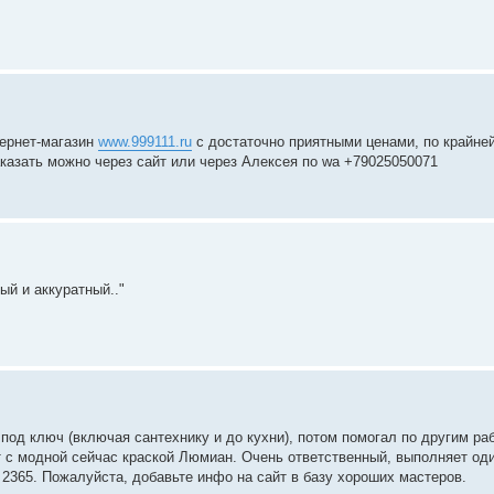
тернет-магазин
www.999111.ru
с достаточно приятными ценами, по крайней
аказать можно через сайт или через Алексея по wa +79025050071
ый и аккуратный.."
под ключ (включая сантехнику и до кухни), потом помогал по другим ра
ет с модной сейчас краской Люмиан. Очень ответственный, выполняет оди
7 2365. Пожалуйста, добавьте инфо на сайт в базу хороших мастеров.