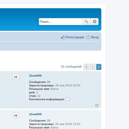
Регистрация
Вход
15 сообщений
1
2
Цитата
11юв095
Сообщения:
26
Зарегистрирован:
28 янв 2016 23:51
Реальное имя:
Elena
дом:
1
этаж:
11
Контактная информация:
К
о
н
т
Цитата
11юв095
а
к
Сообщения:
26
т
Зарегистрирован:
28 янв 2016 23:51
н
Реальное имя:
Elena