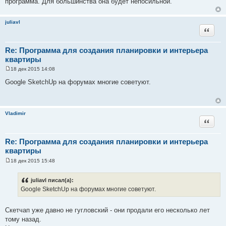
программа. Для большинства она будет непосильной.
н
и
е
juliavl
Цитата
Re: Программа для создания планировки и интерьера
квартиры
18 дек 2015 14:08
С
о
Google SketchUp на форумах многие советуют.
о
б
щ
е
н
Vladimir
и
Цитата
е
Re: Программа для создания планировки и интерьера
квартиры
18 дек 2015 15:48
С
о
о
juliavl писал(а):
б
Google SketchUp на форумах многие советуют.
щ
е
н
и
Скетчап уже давно не гугловский - они продали его несколько лет
е
тому назад.