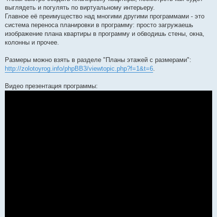
выглядеть и погулять по виртуальному интерьеру.
Главное её преимущество над многими другими программами - это
система переноса планировки в программу: просто загружаешь
изображение плана квартиры в программу и обводишь стены, окна,
колонны и прочее.
Размеры можно взять в разделе "Планы этажей с размерами":
http://zolotoyrog.info/phpBB3/viewtopic.php?f=1&t=6
.
Видео презентация программы: