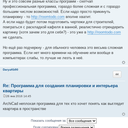
Ну и это совсем разные классы программ - скетчап
профессиональная программа, гораздо более сложная и с гораздо
большим числом возможностей. Если надо просто прикинуть
планировку - то
http://roomtodo.com
вполне хватит.
А если надо будет потом подготовить чертежи для строителей,
поиграться с раскладкой кафеля в ванной, реалистично отрендерить
картинку (хотя зачем это для себя?) - это уже в
http://roomtodo.com
не сделать.
Но ещё раз подчеркну - для обычного человека это весьма сложная
программа. Если нет много времени на обучение или вообще в
компьютерах слабы, то лучше не лезть в неё.
DaryaKb90
Цитата
Re: Программа для создания планировки и интерьера
квартиры
26 янв 2016 14:45
С
о
ArchiCad неплохая программа для тех кто хочет понять как выглядит
о
квартира в пространстве
б
щ
е
н
Показать сообщения за:
и
е
Поле сортировки