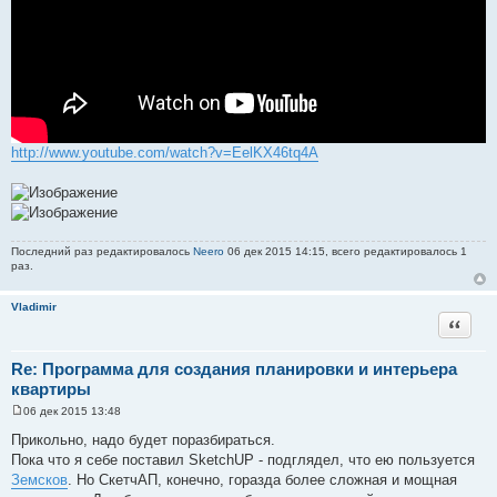
http://www.youtube.com/watch?v=EelKX46tq4A
Последний раз редактировалось
Neero
06 дек 2015 14:15, всего редактировалось 1
раз.
Vladimir
Цитата
Re: Программа для создания планировки и интерьера
квартиры
06 дек 2015 13:48
С
о
Прикольно, надо будет поразбираться.
о
Пока что я себе поставил SketchUP - подглядел, что ею пользуется
б
щ
Земсков
. Но СкетчАП, конечно, горазда более сложная и мощная
е