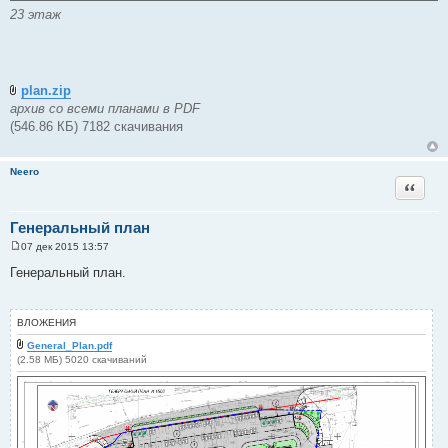
23 этаж
plan.zip
архив со всеми планами в PDF
(546.86 КБ) 7182 скачивания
Neero
Цитата
Генеральный план
07 дек 2015 13:57
С
о
Генеральный план.
о
б
щ
е
ВЛОЖЕНИЯ
н
и
General_Plan.pdf
е
(2.58 МБ) 5020 скачиваний