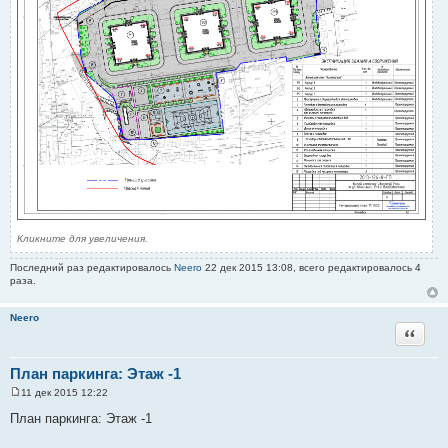
Кликните для увеличения.
Последний раз редактировалось
Neero
22 дек 2015 13:08, всего редактировалось 4
раза.
Neero
Цитата
План паркинга: Этаж -1
11 дек 2015 12:22
С
о
План паркинга: Этаж -1
о
б