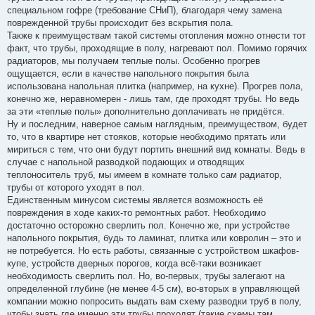
специальном гофре (требование СНиП), благодаря чему замена
поврежденной трубы происходит без вскрытия пола.
Также к преимуществам такой системы отопления можно отнести тот
факт, что трубы, проходящие в полу, нагревают пол. Помимо горячих
радиаторов, мы получаем теплые полы. Особенно прогрев
ощущается, если в качестве напольного покрытия была
использована напольная плитка (например, на кухне). Прогрев пола,
конечно же, неравномерен - лишь там, где проходят трубы. Но ведь
за эти «теплые полы» дополнительно доплачивать не придётся.
Ну и последним, наверное самым наглядным, преимуществом, будет
то, что в квартире нет стояков, которые необходимо прятать или
мириться с тем, что они будут портить внешний вид комнаты. Ведь в
случае с напольной разводкой подающих и отводящих
теплоноситель труб, мы имеем в комнате только сам радиатор,
трубы от которого уходят в пол.
Единственным минусом системы является возможность её
повреждения в ходе каких-то ремонтных работ. Необходимо
достаточно осторожно сверлить пол. Конечно же, при устройстве
напольного покрытия, будь то ламинат, плитка или ковролин – это и
не потребуется. Но есть работы, связанные с устройством шкафов-
купе, устройств дверных порогов, когда всё-таки возникает
необходимость сверлить пол. Но, во-первых, трубы залегают на
определенной глубине (не менее 4-5 см), во-вторых в управляющей
компании можно попросить выдать вам схему разводки труб в полу,
чтобы знать где именно эти трубы проходят (такие схемы там