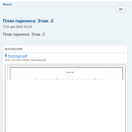
Neero
Цитата
План паркинга: Этаж -2
11 дек 2015 12:23
С
о
План паркинга: Этаж -2
о
б
щ
е
ВЛОЖЕНИЯ
н
и
Parking-2.pdf
е
(597.94 КБ) 4599 скачиваний