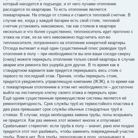
который находится в подъезде, и от него лучами отопление
расходится по квартирам. То есть отопление является
поквартирным. На отводе от стояка и ставится тепловой счетчик. В
случае же, когда у каждой батареи есть свой стояк, тепловой
счетчик установить невозможно, так как стояков в квартире
несколько и что более существенно, теплоноситель идет проточно с
этажа на этаж, из-за чего невозможно подсчитать кол-во
теплоносителя, потраченного на отопление конкретной квартиры.
Отсюда вытекает и ещё один существенный плюс разводки труб
отопления в полу – при необходимости вы или ваши соседи сверху
(снизу) можете перекрыть отопление только своей квартиры в случае
аварии или ремонта без ущерба для других. В то время как в
стандартном варианте вам придется перекрывать весь стояк с
первого по последний этаж. Причем, чтобы перекрыть стояк,
придется уведомлять управляющую компанию (ЖЭК), в то время как
с поквартирным отоплением в этом нет необходимости – достаточно
выйти на лестничную клетку своего этажа и перекрыть кран.
Ещё одним существенным преимуществом системы является её
ремонтопригодность. Срок службы труб из термостойкого пластика в
два раза превышает срок службы обычных стандартных труб в
стояках. В случае, когда необходима замена трубы, полы вскрывать
не придется. Как раз именно этот момент многих и отпугивает.
Срабатывает стереотип: если труба в полу – значит, рано или поздно
придется этот пол разбивать, чтобы заменить поврежденный участок
трубы. Вовсе нет. Все трубы, проходящие в полу, укладывают в