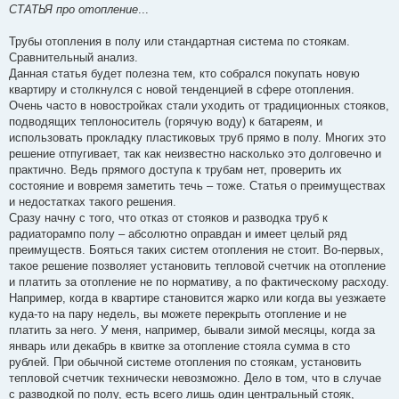
о
СТАТЬЯ про отопление
...
о
б
щ
Трубы отопления в полу или стандартная система по стоякам.
е
Сравнительный анализ.
н
и
Данная статья будет полезна тем, кто собрался покупать новую
е
квартиру и столкнулся с новой тенденцией в сфере отопления.
Очень часто в новостройках стали уходить от традиционных стояков,
подводящих теплоноситель (горячую воду) к батареям, и
использовать прокладку пластиковых труб прямо в полу. Многих это
решение отпугивает, так как неизвестно насколько это долговечно и
практично. Ведь прямого доступа к трубам нет, проверить их
состояние и вовремя заметить течь – тоже. Статья о преимуществах
и недостатках такого решения.
Сразу начну с того, что отказ от стояков и разводка труб к
радиаторампо полу – абсолютно оправдан и имеет целый ряд
преимуществ. Бояться таких систем отопления не стоит. Во-первых,
такое решение позволяет установить тепловой счетчик на отопление
и платить за отопление не по нормативу, а по фактическому расходу.
Например, когда в квартире становится жарко или когда вы уезжаете
куда-то на пару недель, вы можете перекрыть отопление и не
платить за него. У меня, например, бывали зимой месяцы, когда за
январь или декабрь в квитке за отопление стояла сумма в сто
рублей. При обычной системе отопления по стоякам, установить
тепловой счетчик технически невозможно. Дело в том, что в случае
с разводкой по полу, есть всего лишь один центральный стояк,