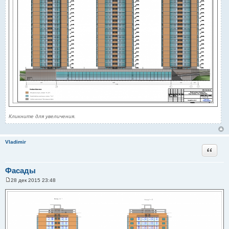
Кликните для увеличения.
Vladimir
Цитата
Фасады
28 дек 2015 23:48
С
о
о
б
щ
е
н
и