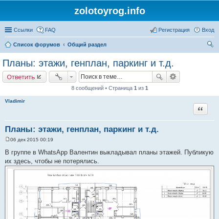
zolotoyrog.info
Ссылки
FAQ
Регистрация
Вход
Список форумов
Общий раздел
ои
Планы: этажи, генплан, паркинг и т.д.
ск
Ответить
8 сообщений • Страница
1
из
1
Vladimir
Цитата
Планы: этажи, генплан, паркинг и т.д.
06 дек 2015 00:19
С
о
В группе в WhatsApp Валентин выкладывал планы этажей. Публикую
о
их здесь, чтобы не потерялись.
б
щ
е
н
и
е