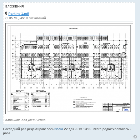
щ
е
ВЛОЖЕНИЯ
н
и
Parking-1.pdf
е
(1.05 МБ) 4519 скачиваний
Кликните для увеличения.
Последний раз редактировалось
Neero
22 дек 2015 13:09, всего редактировалось 2
раза.