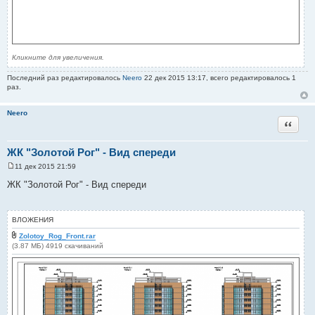
Кликните для увеличения.
Последний раз редактировалось
Neero
22 дек 2015 13:17, всего редактировалось 1
раз.
Neero
Цитата
ЖК "Золотой Рог" - Вид спереди
11 дек 2015 21:59
С
о
ЖК "Золотой Рог" - Вид спереди
о
б
щ
е
ВЛОЖЕНИЯ
н
и
Zolotoy_Rog_Front.rar
е
(3.87 МБ) 4919 скачиваний