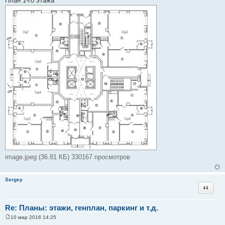
План 1-го этажа
о
б
щ
е
н
и
е
image.jpeg (36.81 КБ) 330167 просмотров
Sergey
Цитата
Re: Планы: этажи, генплан, паркинг и т.д.
10 мар 2016 14:25
С