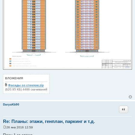
е
ВЛОЖЕНИЯ
Фасады со стеклом.zip
(620.95 КБ) 4486 скачиваний
DaryaKb90
Цитата
Re: Планы: этажи, генплан, паркинг и т.д.
26 янв 2016 12:59
С
о