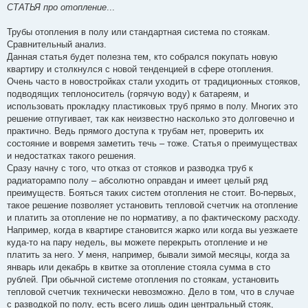
о
СТАТЬЯ про отопление
...
о
б
щ
Трубы отопления в полу или стандартная система по стоякам.
е
Сравнительный анализ.
н
и
Данная статья будет полезна тем, кто собрался покупать новую
е
квартиру и столкнулся с новой тенденцией в сфере отопления.
Очень часто в новостройках стали уходить от традиционных стояков,
подводящих теплоноситель (горячую воду) к батареям, и
использовать прокладку пластиковых труб прямо в полу. Многих это
решение отпугивает, так как неизвестно насколько это долговечно и
практично. Ведь прямого доступа к трубам нет, проверить их
состояние и вовремя заметить течь – тоже. Статья о преимуществах
и недостатках такого решения.
Сразу начну с того, что отказ от стояков и разводка труб к
радиаторампо полу – абсолютно оправдан и имеет целый ряд
преимуществ. Бояться таких систем отопления не стоит. Во-первых,
такое решение позволяет установить тепловой счетчик на отопление
и платить за отопление не по нормативу, а по фактическому расходу.
Например, когда в квартире становится жарко или когда вы уезжаете
куда-то на пару недель, вы можете перекрыть отопление и не
платить за него. У меня, например, бывали зимой месяцы, когда за
январь или декабрь в квитке за отопление стояла сумма в сто
рублей. При обычной системе отопления по стоякам, установить
тепловой счетчик технически невозможно. Дело в том, что в случае
с разводкой по полу, есть всего лишь один центральный стояк,