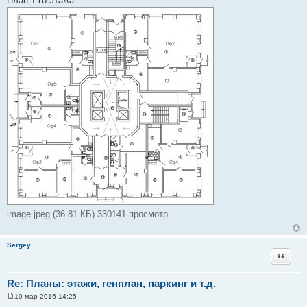
План 1-го этажа
о
б
щ
е
н
и
е
image.jpeg (36.81 КБ) 330141 просмотр
Sergey
Цитата
Re: Планы: этажи, генплан, паркинг и т.д.
10 мар 2016 14:25
С