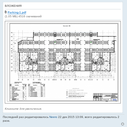
щ
е
ВЛОЖЕНИЯ
н
и
Parking-1.pdf
е
(1.05 МБ) 4516 скачиваний
Кликните для увеличения.
Последний раз редактировалось
Neero
22 дек 2015 13:09, всего редактировалось 2
раза.