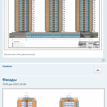
Кликните для увеличения.
Vladimir
Цитата
Фасады
28 дек 2015 23:48
С
о
о
б
щ
е
н
и