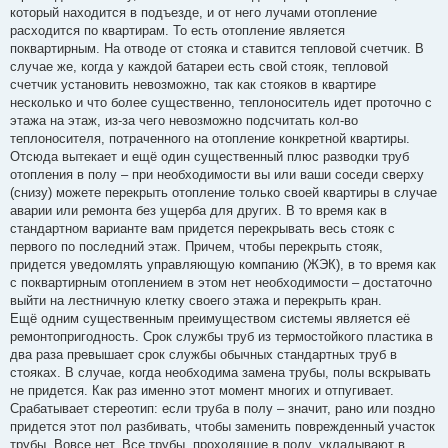
который находится в подъезде, и от него лучами отопление
расходится по квартирам. То есть отопление является
поквартирным. На отводе от стояка и ставится тепловой счетчик. В
случае же, когда у каждой батареи есть свой стояк, тепловой
счетчик установить невозможно, так как стояков в квартире
несколько и что более существенно, теплоноситель идет проточно с
этажа на этаж, из-за чего невозможно подсчитать кол-во
теплоносителя, потраченного на отопление конкретной квартиры.
Отсюда вытекает и ещё один существенный плюс разводки труб
отопления в полу – при необходимости вы или ваши соседи сверху
(снизу) можете перекрыть отопление только своей квартиры в случае
аварии или ремонта без ущерба для других. В то время как в
стандартном варианте вам придется перекрывать весь стояк с
первого по последний этаж. Причем, чтобы перекрыть стояк,
придется уведомлять управляющую компанию (ЖЭК), в то время как
с поквартирным отоплением в этом нет необходимости – достаточно
выйти на лестничную клетку своего этажа и перекрыть кран.
Ещё одним существенным преимуществом системы является её
ремонтопригодность. Срок службы труб из термостойкого пластика в
два раза превышает срок службы обычных стандартных труб в
стояках. В случае, когда необходима замена трубы, полы вскрывать
не придется. Как раз именно этот момент многих и отпугивает.
Срабатывает стереотип: если труба в полу – значит, рано или поздно
придется этот пол разбивать, чтобы заменить поврежденный участок
трубы. Вовсе нет. Все трубы, проходящие в полу, укладывают в