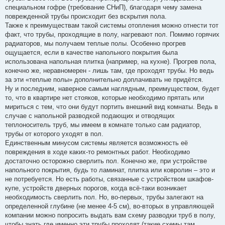
специальном гофре (требование СНиП), благодаря чему замена
поврежденной трубы происходит без вскрытия пола.
Также к преимуществам такой системы отопления можно отнести тот
факт, что трубы, проходящие в полу, нагревают пол. Помимо горячих
радиаторов, мы получаем теплые полы. Особенно прогрев
ощущается, если в качестве напольного покрытия была
использована напольная плитка (например, на кухне). Прогрев пола,
конечно же, неравномерен - лишь там, где проходят трубы. Но ведь
за эти «теплые полы» дополнительно доплачивать не придётся.
Ну и последним, наверное самым наглядным, преимуществом, будет
то, что в квартире нет стояков, которые необходимо прятать или
мириться с тем, что они будут портить внешний вид комнаты. Ведь в
случае с напольной разводкой подающих и отводящих
теплоноситель труб, мы имеем в комнате только сам радиатор,
трубы от которого уходят в пол.
Единственным минусом системы является возможность её
повреждения в ходе каких-то ремонтных работ. Необходимо
достаточно осторожно сверлить пол. Конечно же, при устройстве
напольного покрытия, будь то ламинат, плитка или ковролин – это и
не потребуется. Но есть работы, связанные с устройством шкафов-
купе, устройств дверных порогов, когда всё-таки возникает
необходимость сверлить пол. Но, во-первых, трубы залегают на
определенной глубине (не менее 4-5 см), во-вторых в управляющей
компании можно попросить выдать вам схему разводки труб в полу,
чтобы знать где именно эти трубы проходят (такие схемы там