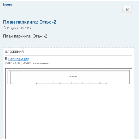
Neero
Цитата
План паркинга: Этаж -2
11 дек 2015 12:23
С
о
План паркинга: Этаж -2
о
б
щ
е
ВЛОЖЕНИЯ
н
и
Parking-2.pdf
е
(597.94 КБ) 4598 скачиваний