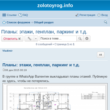
zolotoyrog.info
Ссылки
FAQ
Регистрация
Вход
Список форумов
Общий раздел
ои
Планы: этажи, генплан, паркинг и т.д.
ск
Ответить
8 сообщений • Страница
1
из
1
Vladimir
Цитата
Планы: этажи, генплан, паркинг и т.д.
06 дек 2015 00:19
С
о
В группе в WhatsApp Валентин выкладывал планы этажей. Публикую
о
их здесь, чтобы не потерялись.
б
щ
е
н
и
е