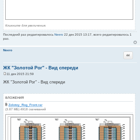
Кликните для увеличения.
Последний раз редактировалось
Neero
22 дек 2015 13:17, всего редактировалось 1
раз.
Neero
Цитата
ЖК "Золотой Рог" - Вид спереди
11 дек 2015 21:59
С
о
ЖК "Золотой Рог" - Вид спереди
о
б
щ
е
ВЛОЖЕНИЯ
н
и
Zolotoy_Rog_Front.rar
е
(3.87 МБ) 4918 скачиваний