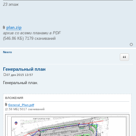
23 этаж
plan.zip
архив со всеми планами в PDF
(546.86 КБ) 7179 скачиваний
Neero
Цитата
Генеральный план
07 дек 2015 13:57
С
о
Генеральный план.
о
б
щ
е
ВЛОЖЕНИЯ
н
и
General_Plan.pdf
е
(2.58 МБ) 5017 скачиваний