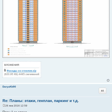
е
ВЛОЖЕНИЯ
Фасады со стеклом.zip
(620.95 КБ) 4485 скачиваний
DaryaKb90
Цитата
Re: Планы: этажи, генплан, паркинг и т.д.
26 янв 2016 12:59
С
о