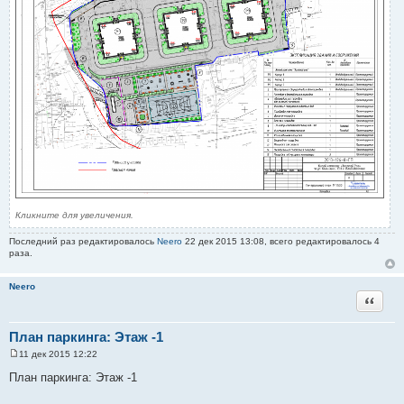
Кликните для увеличения.
Последний раз редактировалось
Neero
22 дек 2015 13:08, всего редактировалось 4
раза.
Neero
Цитата
План паркинга: Этаж -1
11 дек 2015 12:22
С
о
План паркинга: Этаж -1
о
б