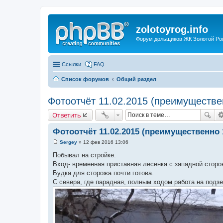
zolotoyrog.info
Форум дольщиков ЖК Золотой Рог,
Ссылки
FAQ
Список форумов
Общий раздел
Фотоотчёт 11.02.2015 (преимуществе
Ответить
Фотоотчёт 11.02.2015 (преимущественно 
Sergey
»
12 фев 2016 13:06
С
о
Побывал на стройке.
о
Вход- временная приставная лесенка с западной сторо
б
щ
Будка для сторожа почти готова.
е
С севера, где парадная, полным ходом работа на подзе
н
и
е