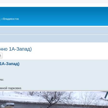
 г.Владивосток
нно 1А-Запад)
1А-Запад)
ны.
мной парковке.