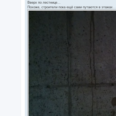
Вверх по лестнице…
Похоже, строители пока ещё сами путаются в этажах…