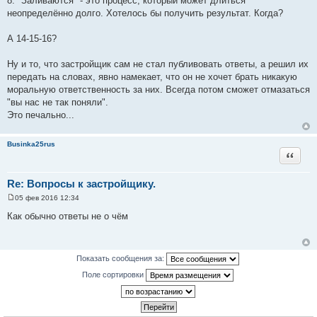
8. "Заливаются" - это процесс, который может длиться
неопределённо долго. Хотелось бы получить результат. Когда?
А 14-15-16?
Ну и то, что застройщик сам не стал публивовать ответы, а решил их
передать на словах, явно намекает, что он не хочет брать никакую
моральную ответственность за них. Всегда потом сможет отмазаться
"вы нас не так поняли".
Это печально...
Businka25rus
Цитата
Re: Вопросы к застройщику.
05 фев 2016 12:34
С
о
Как обычно ответы не о чём
о
б
щ
е
н
Показать сообщения за:
и
е
Поле сортировки