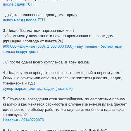
после сдачи ГСН
. д) Дата полноценная сдача дома городу
чепез месяц после ГСН
3. Число бесплатных парковочных мест
. а) к моменту возможности начала проживания в первом доме
(примерно +полгода от пункта 2б)
900 000-наружные (360), 1 380 000 (380) - внутренние - бесплатные
только вокруг дома
. б) после сдачи всего комплекса из трёх домов.
4. Планируемые арендаторы офисных помещений в первом доме.
Обычные офисы или объекты, полезные жителям (магазин, садик,
тренажерка и т.д.)
супер маркет, фитнес, садик (частный)
5. Стоимость возведения стен застройщиком по дефолтным планам
квартир и как меняется стоимость в случае изменения плана (расчёт
идёт просто по объёму работ или в случае изменённого плана какая-
то накрутка)?
Наталья - 89140729970
6. Тип стяжки - простая или со звукоизоляцией. (EVGENY)