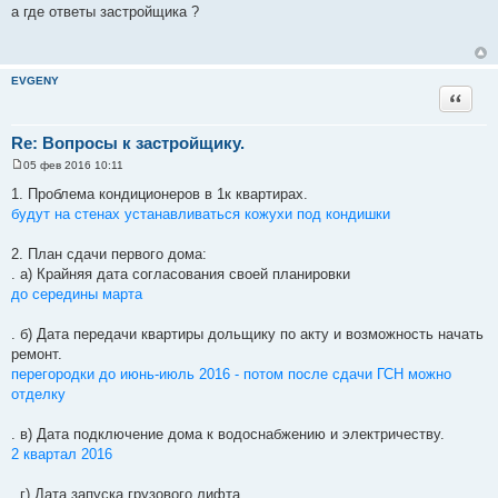
о
а где ответы застройщика ?
о
б
щ
е
н
EVGENY
и
Цитата
е
Re: Вопросы к застройщику.
05 фев 2016 10:11
С
о
1. Проблема кондиционеров в 1к квартирах.
о
будут на стенах устанавливаться кожухи под кондишки
б
щ
е
2. План сдачи первого дома:
н
и
. а) Крайняя дата согласования своей планировки
е
до середины марта
. б) Дата передачи квартиры дольщику по акту и возможность начать
ремонт.
перегородки до июнь-июль 2016 - потом после сдачи ГСН можно
отделку
. в) Дата подключение дома к водоснабжению и электричеству.
2 квартал 2016
. г) Дата запуска грузового лифта