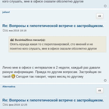
кого слушать, мне в офисе сказали обсолютно другое
б
щ
е
н
juliavl
и
Цитата
е
Re: Вопросы к гипотетической встрече с застройщиком.
31 янв 2016 18:16
С
о
о
Businka25rus писал(а):
б
Опять ерунда какая то с перепланировкой, сто мнений и не
щ
е
понятно кого слушать, мне в офисе сказали обсолютно другое
н
и
е
Лично мне в офисе с интервалом в 2 недели, каждый раз давали
разную информацию. Правда по другим вопросам. Застройщик он
такой
Сегодня так говорит, через месяц по другому
Alternativa
Цитата
Re: Вопросы к гипотетической встрече с застройщиком.
01 фев 2016 12:25
С