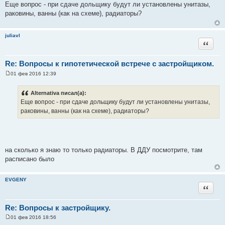
о
Еще вопрос - при сдаче дольщику будут ли установлены унитазы,
о
раковины, ванны (как на схеме), радиаторы?
б
щ
е
н
juliavl
и
Цитата
е
Re: Вопросы к гипотетической встрече с застройщиком.
01 фев 2016 12:39
С
о
о
Alternativa писал(а):
б
Еще вопрос - при сдаче дольщику будут ли установлены унитазы,
щ
е
раковины, ванны (как на схеме), радиаторы?
н
и
е
на сколько я знаю то только радиаторы. В ДДУ посмотрите, там
расписано было
EVGENY
Цитата
Re: Вопросы к застройщику.
01 фев 2016 18:56
С