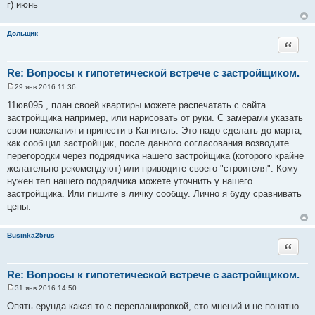
г) июнь
Дольщик
Цитата
Re: Вопросы к гипотетической встрече с застройщиком.
29 янв 2016 11:36
С
о
11юв095 , план своей квартиры можете распечатать с сайта
о
застройщика например, или нарисовать от руки. С замерами указать
б
щ
свои пожелания и принести в Капитель. Это надо сделать до марта,
е
как сообщил застройщик, после данного согласования возводите
н
и
перегородки через подрядчика нашего застройщика (которого крайне
е
желательно рекомендуют) или приводите своего "строителя". Кому
нужен тел нашего подрядчика можете уточнить у нашего
застройщика. Или пишите в личку сообщу. Лично я буду сравнивать
цены.
Businka25rus
Цитата
Re: Вопросы к гипотетической встрече с застройщиком.
31 янв 2016 14:50
С
о
Опять ерунда какая то с перепланировкой, сто мнений и не понятно
о