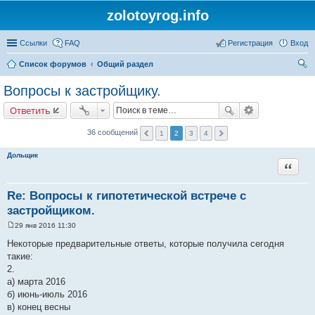
zolotoyrog.info
Ссылки
FAQ
Регистрация
Вход
Список форумов
Общий раздел
ои
Вопросы к застройщику.
ск
Ответить
36 сообщений
1
2
3
4
Дольщик
Цитата
Re: Вопросы к гипотетической встрече с
застройщиком.
29 янв 2016 11:30
С
о
Некоторые предварительные ответы, которые получила сегодня
о
такие:
б
щ
2.
е
а) марта 2016
н
и
б) июнь-июль 2016
е
в) конец весны