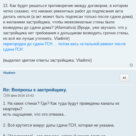
13. Как будет решаться противоречие между договором, в котором
четко сказано, что никаких ремонтных работ до подписания акта
делать нельзя (а акт может быть подписан только после сдачи дома)
и желанием застройщика, чтобы межкомнатные стены были
возведены до сдачи дома? (Alternativa) (Вроде, уже звучало, что у
застройщика нет требования к дольщикам возводить срочно стены,
но всё же лучше уточнить. Vladimir)
перегородки до сдачи ГСН ... потом весь остальной ремонт после
сдачи ГСН
(выделил цветом ответы застройщика. Vladimir)
Vladimir
Цитата
Re: Вопросы к застройщику.
05 фев 2016 10:42
С
о
1. На каких стенах? Где? Как туда будут проведены каналы из
о
квартиры?
б
щ
есть ощущение, что это отмазка...
е
н
и
2. Всё крутится вокруг даты сдачи ГСН, которая не указана.
е