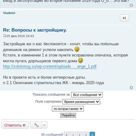
Ввод в эксплуотацию во второй половине 2019 года О_о... Это как?
н
и
е
Vladimir
Цитата
Re: Вопросы к застройщику.
25 фев 2016 23:43
С
о
Застройщик же о вас беспокоится - хочет, чтобы вы побольше
о
денюшков на ремонт успели накопить
б
щ
Кстати, в изменении 1 в этом пункте исправлена опечатка, которая
е
могла пугать дорльщиков первого дома
н
и
http://zolotoirog.su/wp-content/uploads ... ange_1.pdf
е
Но в проекте есть и более интеерсные даты.
п 2.1 Окончание строительства ЖК - январь 2020 года
Показать сообщения за:
Поле сортировки
Ответить
36 сообщений
1
2
3
4