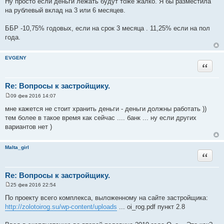
Ну просто если деньги лежать будут тоже жалко. Я бы разместила
на рублевый вклад на 3 или 6 месяцев.
ББР -10,75% годовых, если на срок 3 месяца . 11,25% если на пол
года.
EVGENY
Цитата
Re: Вопросы к застройщику.
09 фев 2016 14:07
С
о
мне кажется не стоит хранить деньги - деньги должны работать ))
о
тем более в такое время как сейчас .... банк ... ну если других
б
щ
вариантов нет )
е
н
и
Malta_girl
е
Цитата
Re: Вопросы к застройщику.
25 фев 2016 22:54
С
о
По проекту всего комплекса, выложенному на сайте застройщика:
о
http://zolotoirog.su/wp-content/uploads
... oi_rog.pdf пункт 2.8
б
щ
е