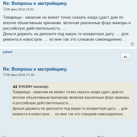
Re: Вопросы к застройщику.
08 фев 2016 16:01
С
о
Товарищи - заказчик не может точно сказать когда сдаст дом по
о
вполне объективным причинам. включая различные форс-мажоры и
б
щ
российскую действительность ....
е
Деньги держать не депозите под какую то конкретную дату .... для
н
и
ремонта в новострое .... по мне так это слишком самонадеянно ..
е
juliavl
Цитата
Re: Вопросы к застройщику.
08 фев 2016 17:30
С
о
о
EVGENY писал(а):
б
Товарищи - заказчик не может точно сказать когда сдаст дом по
щ
е
вполне объективным причинам. включая различные форс-мажоры
н
и российскую действительность ....
и
е
Деньги держать не депозите под какую то конкретную дату .... для
ремонта в новострое .... по мне так это слишком самонадеянно ..