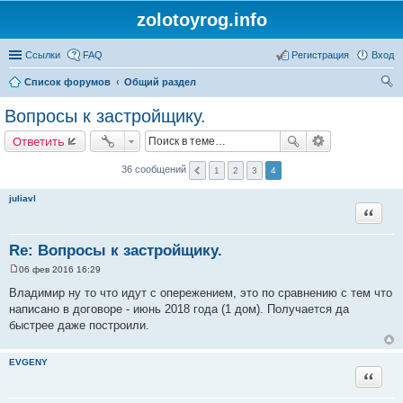
zolotoyrog.info
Ссылки
FAQ
Регистрация
Вход
Список форумов
Общий раздел
ои
Вопросы к застройщику.
ск
Ответить
36 сообщений
1
2
3
4
juliavl
Цитата
Re: Вопросы к застройщику.
06 фев 2016 16:29
С
о
Владимир ну то что идут с опережением, это по сравнению с тем что
о
написано в договоре - июнь 2018 года (1 дом). Получается да
б
щ
быстрее даже построили.
е
н
и
EVGENY
е
Цитата