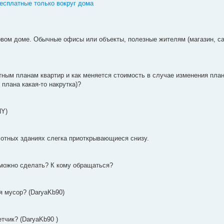
 бесплатные только вокруг дома
вом доме. Обычные офисы или объекты, полезные жителям (магазин, са
ным планам квартир и как меняется стоимость в случае изменения план
 плана какая-то накрутка)?
NY)
сотных зданиях слегка приоткрывающиеся снизу.
 можно сделать? К кому обращаться?
я мусор? (DaryaKb90)
тчик? (DaryaKb90 )