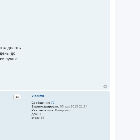
акта делать
едены до
 же лучше
Цитата
Vladimir
Сообщения:
77
Зарегистрирован:
05 дек 2015 21:14
Реальное имя:
Владимир
дом:
1
этаж:
18