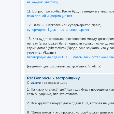
на каждую квартиру
11. Вопрос про трубы. Какие будут заведены в квартиры
пока полной информации нет
12. Этаж -2. Парковка или супермаркет? (Neero)
супермаркет 1 дом ...остальное паркинг
13. Как будет решаться противоречие между договором,
нельзя (а акт может быть подписан только после сда
сдачи дома? (Alternativa) (Вроде, уже звучало, что у
уточнить. Vladimir)
перегородки до сдачи ГСН ... потом весь остальной ре
(выделил цветом ответы застройщика. Vladimir)
Re: Вопросы к застройщику.
Vladimir
»
05 фев 2016 10:42
С
о
1. На каких стенах? Где? Как туда будут проведены ка
о
есть ощущение, что это отмазка...
б
щ
е
2. Всё крутится вокруг даты сдачи ГСН, которая не ука
н
и
е
8. "Заливаются" - это процесс, который может длиться