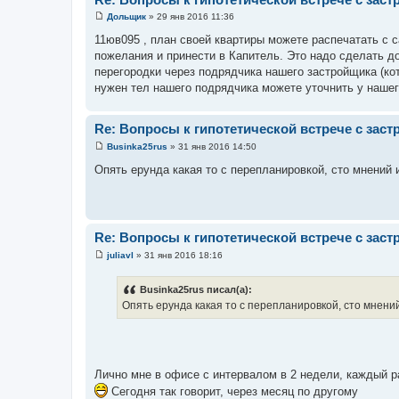
Дольщик
»
29 янв 2016 11:36
С
о
11юв095 , план своей квартиры можете распечатать с с
о
пожелания и принести в Капитель. Это надо сделать д
б
щ
перегородки через подрядчика нашего застройщика (ко
е
нужен тел нашего подрядчика можете уточнить у нашег
н
и
е
Re: Вопросы к гипотетической встрече с зас
Businka25rus
»
31 янв 2016 14:50
С
о
Опять ерунда какая то с перепланировкой, сто мнений 
о
б
щ
е
н
и
Re: Вопросы к гипотетической встрече с зас
е
juliavl
»
31 янв 2016 18:16
С
о
о
Businka25rus писал(а):
б
Опять ерунда какая то с перепланировкой, сто мнений
щ
е
н
и
е
Лично мне в офисе с интервалом в 2 недели, каждый 
Сегодня так говорит, через месяц по другому