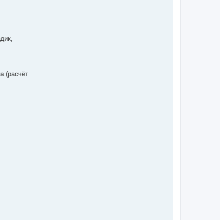
дик,
а (расчёт