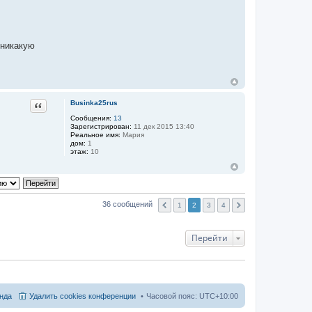
 никакую
Цитата
Businka25rus
Сообщения:
13
Зарегистрирован:
11 дек 2015 13:40
Реальное имя:
Мария
дом:
1
этаж:
10
36 сообщений
1
2
3
4
Перейти
нда
Удалить cookies конференции
Часовой пояс:
UTC+10:00