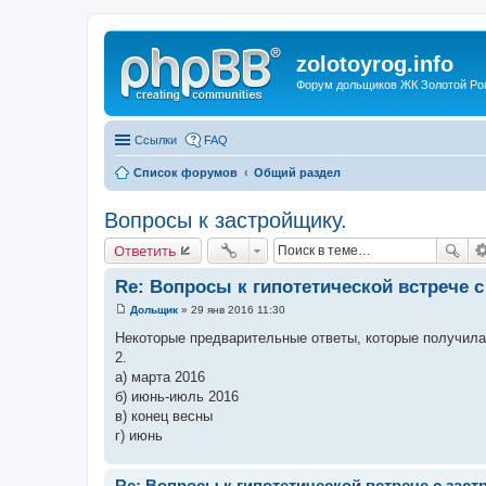
zolotoyrog.info
Форум дольщиков ЖК Золотой Рог,
Ссылки
FAQ
Список форумов
Общий раздел
Вопросы к застройщику.
Ответить
Re: Вопросы к гипотетической встрече 
Дольщик
»
29 янв 2016 11:30
С
о
Некоторые предварительные ответы, которые получила 
о
2.
б
щ
а) марта 2016
е
б) июнь-июль 2016
н
и
в) конец весны
е
г) июнь
Re: Вопросы к гипотетической встрече с зас