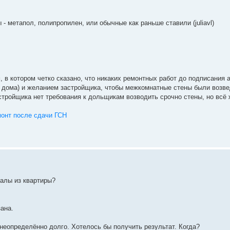
 - метапол, полипропилен, или обычные как раньше ставили (juliavl)
 в котором четко сказано, что никаких ремонтных работ до подписания 
чи дома) и желанием застройщика, чтобы межкомнатные стены были возв
 застройщика нет требования к дольщикам возводить срочно стены, но всё
монт после сдачи ГСН
налы из квартиры?
зана.
 неопределённо долго. Хотелось бы получить результат. Когда?