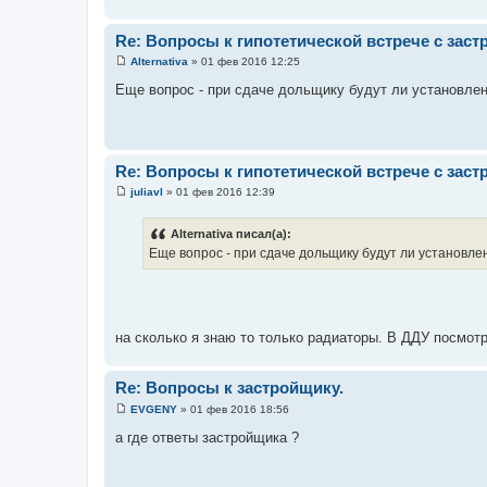
Re: Вопросы к гипотетической встрече с зас
Alternativa
»
01 фев 2016 12:25
С
о
Еще вопрос - при сдаче дольщику будут ли установлен
о
б
щ
е
н
и
Re: Вопросы к гипотетической встрече с зас
е
juliavl
»
01 фев 2016 12:39
С
о
о
Alternativa писал(а):
б
Еще вопрос - при сдаче дольщику будут ли установле
щ
е
н
и
е
на сколько я знаю то только радиаторы. В ДДУ посмот
Re: Вопросы к застройщику.
EVGENY
»
01 фев 2016 18:56
С
о
а где ответы застройщика ?
о
б
щ
е