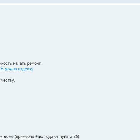
жность начать ремонт.
СН можно отделку
ичеству.
м доме (примерно +полгода от пункта 2б)