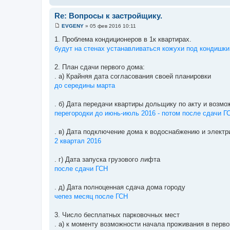
н
и
Re: Вопросы к застройщику.
е
EVGENY
»
05 фев 2016 10:11
С
о
1. Проблема кондиционеров в 1к квартирах.
о
будут на стенах устанавливаться кожухи под кондишки
б
щ
е
2. План сдачи первого дома:
н
и
. а) Крайняя дата согласования своей планировки
е
до середины марта
. б) Дата передачи квартиры дольщику по акту и возмо
перегородки до июнь-июль 2016 - потом после сдачи Г
. в) Дата подключение дома к водоснабжению и электр
2 квартал 2016
. г) Дата запуска грузового лифта
после сдачи ГСН
. д) Дата полноценная сдача дома городу
чепез месяц после ГСН
3. Число бесплатных парковочных мест
. а) к моменту возможности начала проживания в перво