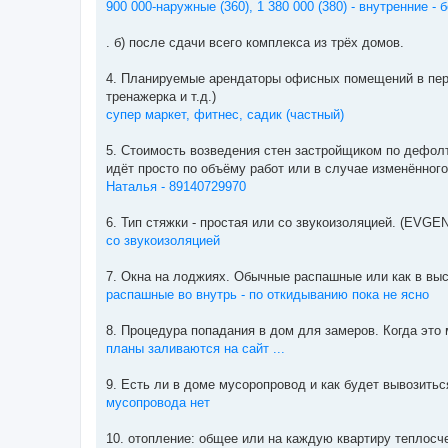
900 000-наружные (360), 1 380 000 (380) - внутренние -
. б) после сдачи всего комплекса из трёх домов.
4. Планируемые арендаторы офисных помещений в пер
тренажерка и т.д.)
супер маркет, фитнес, садик (частный)
5. Стоимость возведения стен застройщиком по дефолт
идёт просто по объёму работ или в случае изменённого
Наталья - 89140729970
6. Тип стяжки - простая или со звукоизоляцией. (EVGE
со звукоизоляцией
7. Окна на лоджиях. Обычные распашные или как в вы
распашные во внутрь - по откидыванию пока не ясно
8. Процедура попадания в дом для замеров. Когда это
планы заливаются на сайт ...
9. Есть ли в доме мусоропровод и как будет вывозитьс
мусопровода нет
10. отопление: общее или на каждую квартиру теплосче