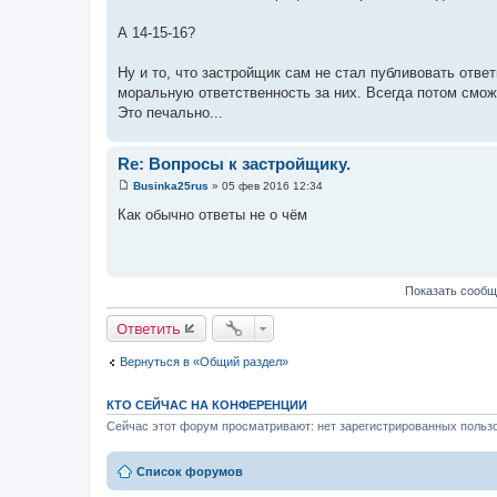
А 14-15-16?
Ну и то, что застройщик сам не стал публивовать ответ
моральную ответственность за них. Всегда потом сможе
Это печально...
Re: Вопросы к застройщику.
Businka25rus
»
05 фев 2016 12:34
С
о
Как обычно ответы не о чём
о
б
щ
е
н
и
Показать сообщ
е
Ответить
Вернуться в «Общий раздел»
КТО СЕЙЧАС НА КОНФЕРЕНЦИИ
Сейчас этот форум просматривают: нет зарегистрированных пользо
Список форумов