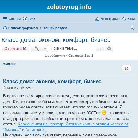
zolotoyrog.info
Ссылки
FAQ
Регистрация
Вход
Список форумов
Общий раздел
ои
Класс дома: эконом, комфорт, бизнес
ск
Ответить
1 сообщение • Страница
1
из
1
Vladimir
Цитата
Класс дома: эконом, комфорт, бизнес
14 янв 2016 22:20
С
о
В вотсаппе регулярно разгораются дебаты, какого же класса наш
о
дом. Кто-то тешит себя мыслью, что купил крутой бизнес, кто-то
б
щ
гораздо более скептически считает, что это голимый эконом. Я
е
пошарился по инету и понял, что на уровне ГОСТов
это никак не
н
и
стандартеризовано. Наиболе авторитетной мне показалась вот эта
е
статья:
Классификация квартир. Отличия жилья эконом-класса от
"бизнеса" и "элитного"
.
На случай, если ссылка умрёт, переношу сюда содержимое