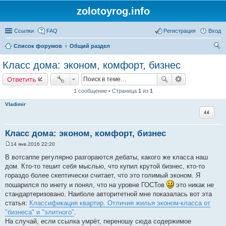
zolotoyrog.info
Ссылки
FAQ
Регистрация
Вход
Список форумов
Общий раздел
ои
Класс дома: эконом, комфорт, бизнес
ск
Ответить
1 сообщение • Страница
1
из
1
Vladimir
Цитата
Класс дома: эконом, комфорт, бизнес
14 янв 2016 22:20
С
о
В вотсаппе регулярно разгораются дебаты, какого же класса наш
о
дом. Кто-то тешит себя мыслью, что купил крутой бизнес, кто-то
б
щ
гораздо более скептически считает, что это голимый эконом. Я
е
пошарился по инету и понял, что на уровне ГОСТов
это никак не
н
и
стандартеризовано. Наиболе авторитетной мне показалась вот эта
е
статья:
Классификация квартир. Отличия жилья эконом-класса от
"бизнеса" и "элитного"
.
На случай, если ссылка умрёт, переношу сюда содержимое