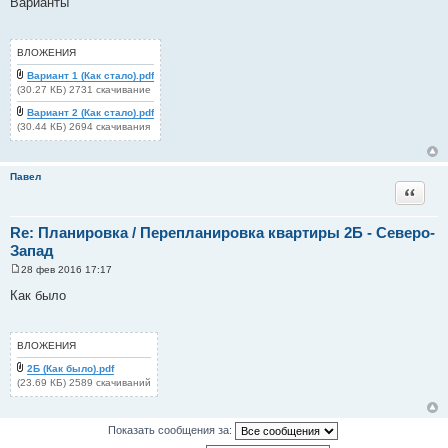
Варианты
о
б
щ
е
ВЛОЖЕНИЯ
н
и
Вариант 1 (Как стало).pdf
е
(30.27 КБ) 2731 скачивание
Вариант 2 (Как стало).pdf
(30.44 КБ) 2694 скачивания
Павел
Цитата
Re: Планировка / Перепланировка квартиры 2Б - Северо-
Запад
28 фев 2016 17:17
С
о
Как было
о
б
щ
е
ВЛОЖЕНИЯ
н
и
2Б (Как было).pdf
е
(23.69 КБ) 2589 скачиваний
Показать сообщения за: