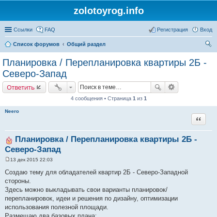
zolotoyrog.info
Ссылки
FAQ
Регистрация
Вход
Список форумов
Общий раздел
ои
Планировка / Перепланировка квартиры 2Б -
ск
Северо-Запад
Ответить
4 сообщения • Страница
1
из
1
Neero
Цитата
Планировка / Перепланировка квартиры 2Б -
Северо-Запад
13 дек 2015 22:03
С
о
Создаю тему для обладателей квартир 2Б - Северо-Западной
о
стороны.
б
щ
Здесь можно выкладывать свои варианты планировок/
е
перепланировок, идеи и решения по дизайну, оптимизации
н
и
использования полезной площади.
е
Размещаю два базовых плана: