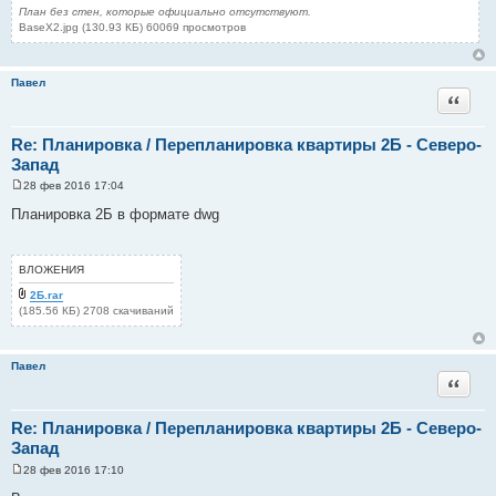
План без стен, которые официально отсутствуют.
BaseX2.jpg (130.93 КБ) 60069 просмотров
Павел
Цитата
Re: Планировка / Перепланировка квартиры 2Б - Северо-
Запад
28 фев 2016 17:04
С
о
Планировка 2Б в формате dwg
о
б
щ
е
ВЛОЖЕНИЯ
н
и
2Б.rar
е
(185.56 КБ) 2708 скачиваний
Павел
Цитата
Re: Планировка / Перепланировка квартиры 2Б - Северо-
Запад
28 фев 2016 17:10
С
о