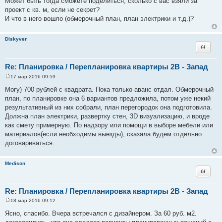
Может быть тогда сможете поделиться, сколько с вас взяли за
проект с кв. м, если не секрет?
И что в него вошло (обмерочный план, план электрики и т.д.)?
Diskyver
Цитата
Re: Планировка / Перепланировка квартиры 2В - Запад
17 мар 2016 09:59
С
о
Могу) 700 рублей с квадрата. Пока только аванс отдал. Обмерочный
о
план, по планировке она 6 вариантов предложила, потом уже некий
б
щ
результативный из них собрали, план перегородок она подготовила.
е
Должна план электрики, развертку стен, 3D визуализацию, и вроде
н
и
как смету примерную. По надзору или помощи в выборе мебели или
е
материалов(если необходимы выезды), сказала будем отдельно
договариваться.
Medison
Цитата
Re: Планировка / Перепланировка квартиры 2В - Запад
18 мар 2016 09:12
С
о
Ясно, спасибо. Вчера встречался с дизайнером. За 60 руб. м2.
о