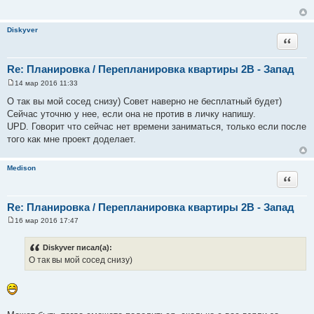
щ
е
н
Diskyver
и
Цитата
е
Re: Планировка / Перепланировка квартиры 2В - Запад
14 мар 2016 11:33
С
о
О так вы мой сосед снизу) Совет наверно не бесплатный будет)
о
Сейчас уточню у нее, если она не против в личку напишу.
б
щ
UPD. Говорит что сейчас нет времени заниматься, только если после
е
того как мне проект доделает.
н
и
е
Medison
Цитата
Re: Планировка / Перепланировка квартиры 2В - Запад
16 мар 2016 17:47
С
о
о
Diskyver писал(а):
б
О так вы мой сосед снизу)
щ
е
н
и
е