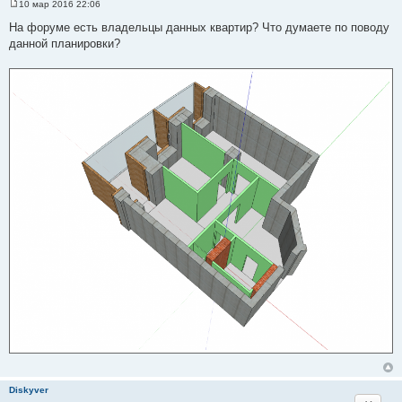
10 мар 2016 22:06
С
о
На форуме есть владельцы данных квартир? Что думаете по поводу
о
данной планировки?
б
щ
е
н
и
е
Diskyver