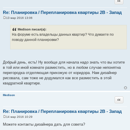
Цитата
Re: Планировка / Перепланировка квартиры 2В - Запад
13 мар 2016 13:06
С
о
о
Medison писал(а):
б
На форуме есть владельцы данных квартир? Что думаете по
щ
е
поводу данной планировки?
н
и
е
Добрый день, есть! Ну вообще для начала надо знать что вы хотите
в той или иной комнате разместить, но в любом случае непонятна
перегородка отделяющая прихожую от коридора. Нам дизайнер
рисовала, сам тоже не додумался как все разместить в этой
квадратной квартире.
Medison
Цитата
Re: Планировка / Перепланировка квартиры 2В - Запад
14 мар 2016 10:29
С
о
Можете контакты дизайнера дать для совета?
о
б