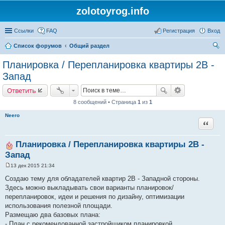
zolotoyrog.info
Ссылки
FAQ
Регистрация
Вход
Список форумов
Общий раздел
ои
Планировка / Перепланировка квартиры 2В -
ск
Запад
Ответить
8 сообщений • Страница
1
из
1
Neero
Цитата
Планировка / Перепланировка квартиры 2В -
Запад
13 дек 2015 21:34
С
о
Создаю тему для обладателей квартир 2В - Западной стороны.
о
Здесь можно выкладывать свои варианты планировок/
б
щ
перепланировок, идеи и решения по дизайну, оптимизации
е
использования полезной площади.
н
и
Размещаю два базовых плана:
е
- План с рекомендованной застройщиком планировкой.