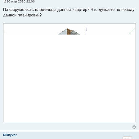
10 мар 2016 22:06
С
о
На форуме есть владельцы данных квартир? Что думаете по поводу
о
данной планировки?
б
щ
е
н
и
е
Diskyver