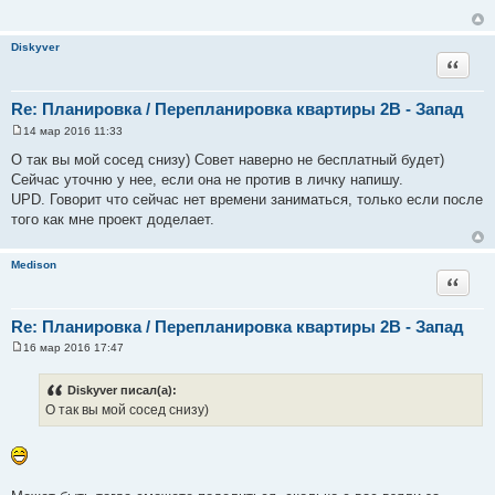
щ
е
н
Diskyver
и
Цитата
е
Re: Планировка / Перепланировка квартиры 2В - Запад
14 мар 2016 11:33
С
о
О так вы мой сосед снизу) Совет наверно не бесплатный будет)
о
Сейчас уточню у нее, если она не против в личку напишу.
б
щ
UPD. Говорит что сейчас нет времени заниматься, только если после
е
того как мне проект доделает.
н
и
е
Medison
Цитата
Re: Планировка / Перепланировка квартиры 2В - Запад
16 мар 2016 17:47
С
о
о
Diskyver писал(а):
б
О так вы мой сосед снизу)
щ
е
н
и
е