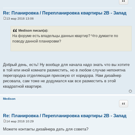
Цитата
Re: Планировка / Перепланировка квартиры 2В - Запад
13 мар 2016 13:06
С
о
о
Medison писал(а):
б
На форуме есть владельцы данных квартир? Что думаете по
щ
е
поводу данной планировки?
н
и
е
Добрый день, есть! Ну вообще для начала надо знать что вы хотите
в той или иной комнате разместить, но в любом случае непонятна
перегородка отделяющая прихожую от коридора. Нам дизайнер
рисовала, сам тоже не додумался как все разместить в этой
квадратной квартире.
Medison
Цитата
Re: Планировка / Перепланировка квартиры 2В - Запад
14 мар 2016 10:29
С
о
Можете контакты дизайнера дать для совета?
о
б