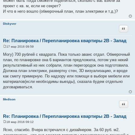
Может быть тогда сможете поделиться, сколько с вас взяли за
проект с кв. м, если не секрет?
И что в него вошло (обмерочный план, план электрики и т.д.)?
Diskyver
Цитата
Re: Планировка / Перепланировка квартиры 2В - Запад
17 мар 2016 09:59
С
о
Могу) 700 рублей с квадрата. Пока только аванс отдал. Обмерочный
о
план, по планировке она 6 вариантов предложила, потом уже некий
б
щ
результативный из них собрали, план перегородок она подготовила.
е
Должна план электрики, развертку стен, 3D визуализацию, и вроде
н
и
как смету примерную. По надзору или помощи в выборе мебели или
е
материалов(если необходимы выезды), сказала будем отдельно
договариваться.
Medison
Цитата
Re: Планировка / Перепланировка квартиры 2В - Запад
18 мар 2016 09:12
С
о
Ясно, спасибо. Вчера встречался с дизайнером. За 60 руб. м2.
о