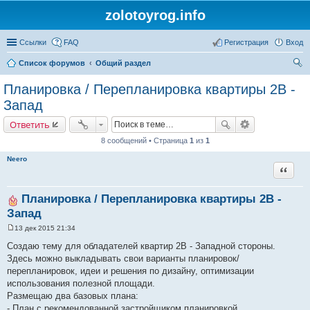
zolotoyrog.info
Ссылки
FAQ
Регистрация
Вход
Список форумов
Общий раздел
ои
Планировка / Перепланировка квартиры 2В -
ск
Запад
Ответить
8 сообщений • Страница
1
из
1
Neero
Цитата
Планировка / Перепланировка квартиры 2В -
Запад
13 дек 2015 21:34
С
о
Создаю тему для обладателей квартир 2В - Западной стороны.
о
Здесь можно выкладывать свои варианты планировок/
б
щ
перепланировок, идеи и решения по дизайну, оптимизации
е
использования полезной площади.
н
и
Размещаю два базовых плана:
е
- План с рекомендованной застройщиком планировкой.