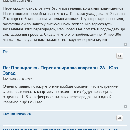
20 мар 2016 17:58
С
о
Перегородки санузлов уже были возведены, когда мы поднимались.
о
На тот момент прораб сказал, что на 19 этаже укладывали. У нас на
б
щ
21м еще не было - кирпичи только лежали. Я у секретаря спросила,
е
возможно ли по нашему письменному заявлению тормознуть
н
и
возведение этих перегородок, чтоб потом не ломать и подождать до
е
согласования проекта. Сказали, что это проблематично. А про 30е
марта - да, выдали нам письмо - вот крутим-вертим сидим.
Tkn
Цитат
Re: Планировка / Перепланировка квартиры 2А - Юго-
Запад
20 мар 2016 22:06
С
о
Очень странно, потому что мне вообще сказали, что внутренние
о
стены в стоимость квартиры не входят, и их будут возводить
б
щ
отдельно. Я был в феврале, никаких перегородок ни в одной
е
квартире ещё не было.
н
и
е
Евгений Григорьев
Цитат