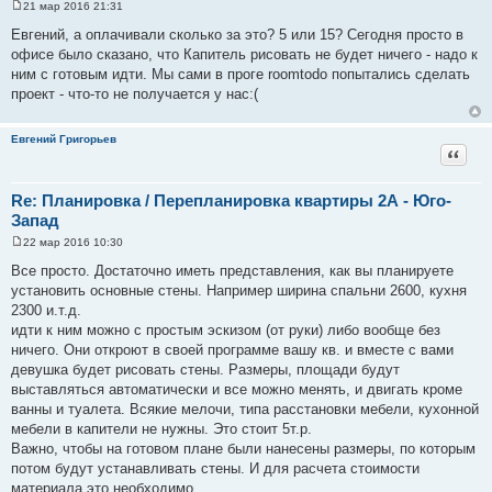
21 мар 2016 21:31
С
о
Евгений, а оплачивали сколько за это? 5 или 15? Сегодня просто в
о
офисе было сказано, что Капитель рисовать не будет ничего - надо к
б
щ
ним с готовым идти. Мы сами в проге roomtodo попытались сделать
е
проект - что-то не получается у нас:(
н
и
е
Евгений Григорьев
Цитат
Re: Планировка / Перепланировка квартиры 2А - Юго-
Запад
22 мар 2016 10:30
С
о
Все просто. Достаточно иметь представления, как вы планируете
о
установить основные стены. Например ширина спальни 2600, кухня
б
щ
2300 и.т.д.
е
идти к ним можно с простым эскизом (от руки) либо вообще без
н
и
ничего. Они откроют в своей программе вашу кв. и вместе с вами
е
девушка будет рисовать стены. Размеры, площади будут
выставляться автоматически и все можно менять, и двигать кроме
ванны и туалета. Всякие мелочи, типа расстановки мебели, кухонной
мебели в капители не нужны. Это стоит 5т.р.
Важно, чтобы на готовом плане были нанесены размеры, по которым
потом будут устанавливать стены. И для расчета стоимости
материала это необходимо.