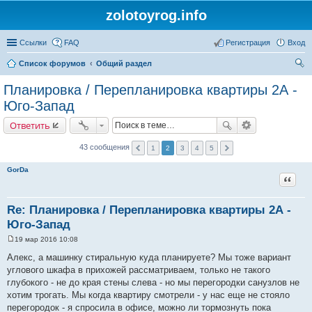
zolotoyrog.info
Ссылки
FAQ
Регистрация
Вход
Список форумов
Общий раздел
ои
Планировка / Перепланировка квартиры 2А -
ск
Юго-Запад
Ответить
43 сообщения
1
2
3
4
5
GorDa
Цитат
Re: Планировка / Перепланировка квартиры 2А -
Юго-Запад
19 мар 2016 10:08
С
о
Алекс, а машинку стиральную куда планируете? Мы тоже вариант
о
углового шкафа в прихожей рассматриваем, только не такого
б
щ
глубокого - не до края стены слева - но мы перегородки санузлов не
е
хотим трогать. Мы когда квартиру смотрели - у нас еще не стояло
н
и
перегородок - я спросила в офисе, можно ли тормознуть пока