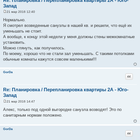
Re: Планировка / Перепланировка квартиры 2А - Юго-
Запад
21 мар 2016 12:40
С
о
Нормально.
о
Я смотрел возведенные санузлы в нашей кв. и решили, что ещё их
б
щ
уменьшать не стоит.
е
А вообще, к концу этой недели у меня должны стены межкомнатные
н
и
установить.
е
Можно глянуть, как получилось.
По моему, хорошо что не стали зал уменьшать. С такими потолками
обычные комнаты кажутся совсем маленькими!!!
GorDa
Цитат
Re: Планировка / Перепланировка квартиры 2А - Юго-
Запад
21 мар 2016 14:47
С
о
Алекс, только под одной выгородке санузла возводят! Это по
о
санитарным нормам положено.
б
щ
е
н
GorDa
и
Цитат
е