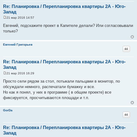
Re: Планировка / Перепланировка квартиры 2А - Юго-
Запад
21 мар 2016 14:57
С
о
Евгений, подскажите проект в Капителе делали? Или согласовывали
о
только?
б
щ
е
н
Евгений Григорьев
и
Цитат
е
Re: Планировка / Перепланировка квартиры 2А - Юго-
Запад
21 мар 2016 16:29
С
о
Просто сели рядом за стол, потыкали пальцами в монитор, по
о
обсуждали немного, распечатали бумажку и все.
б
щ
Но как я понял, у них в программе ( в общем проекте) все
е
фиксируется, просчитываются площади и т.п.
н
и
е
GorDa
Цитат
Re: Планировка / Перепланировка квартиры 2А - Юго-
Запад