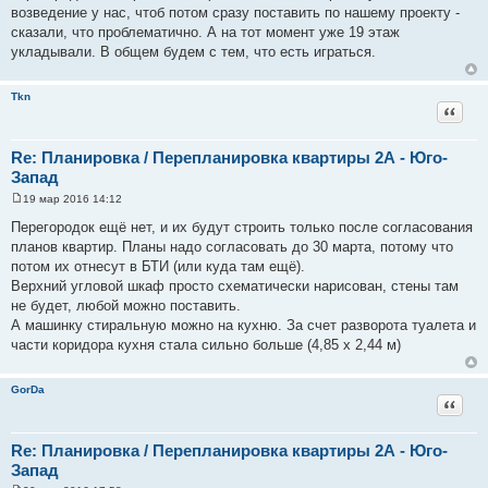
е
возведение у нас, чтоб потом сразу поставить по нашему проекту -
сказали, что проблематично. А на тот момент уже 19 этаж
укладывали. В общем будем с тем, что есть играться.
Tkn
Цитат
Re: Планировка / Перепланировка квартиры 2А - Юго-
Запад
19 мар 2016 14:12
С
о
Перегородок ещё нет, и их будут строить только после согласования
о
планов квартир. Планы надо согласовать до 30 марта, потому что
б
щ
потом их отнесут в БТИ (или куда там ещё).
е
Верхний угловой шкаф просто схематически нарисован, стены там
н
и
не будет, любой можно поставить.
е
А машинку стиральную можно на кухню. За счет разворота туалета и
части коридора кухня стала сильно больше (4,85 x 2,44 м)
GorDa
Цитат
Re: Планировка / Перепланировка квартиры 2А - Юго-
Запад