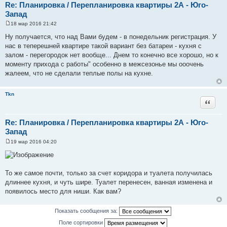
Re: Планировка / Перепланировка квартиры 2А - Юго-
Запад
18 мар 2016 21:42
С
о
Ну получается, что над Вами будем - в понедельник регистрация. У
о
нас в теперешней квартире такой вариант без батареи - кухня с
б
щ
залом - перегородок нет вообще... Днем то конечно все хорошо, но к
е
моменту прихода с работы" особенно в межсезонье мы ооочень
н
и
жалеем, что не сделали теплые полы на кухне.
е
Tkn
Цитата
Re: Планировка / Перепланировка квартиры 2А - Юго-
Запад
19 мар 2016 04:20
С
о
о
б
щ
То же самое почти, только за счет коридора и туалета получилась
е
длиннее кухня, и чуть шире. Туалет перенесен, ванная изменена и
н
и
появилось место для ниши. Как вам?
е
Показать сообщения за:
Поле сортировки