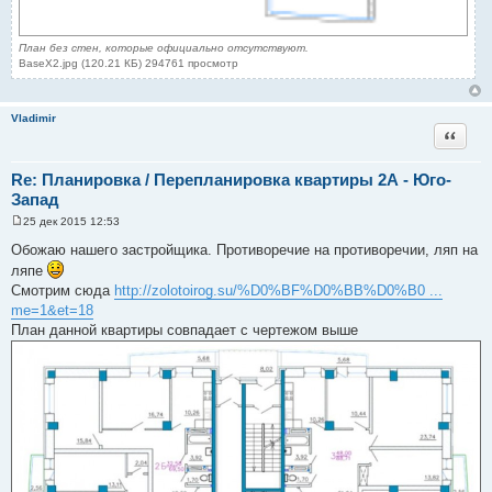
План без стен, которые официально отсутствуют.
BaseX2.jpg (120.21 КБ) 294761 просмотр
Vladimir
Цитата
Re: Планировка / Перепланировка квартиры 2А - Юго-
Запад
25 дек 2015 12:53
С
о
Обожаю нашего застройщика. Противоречие на противоречии, ляп на
о
ляпе
б
щ
Смотрим сюда
http://zolotoirog.su/%D0%BF%D0%BB%D0%B0 ...
е
me=1&et=18
н
и
План данной квартиры совпадает с чертежом выше
е