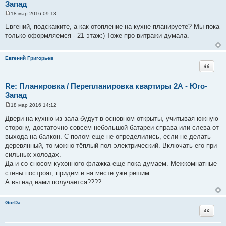
Запад
18 мар 2016 09:13
С
о
Евгений, подскажите, а как отопление на кухне планируете? Мы пока
о
только оформляемся - 21 этаж:) Тоже про витражи думала.
б
щ
е
н
Евгений Григорьев
и
Цитата
е
Re: Планировка / Перепланировка квартиры 2А - Юго-
Запад
18 мар 2016 14:12
С
о
Двери на кухню из зала будут в основном открыты, учитывая южную
о
сторону, достаточно совсем небольшой батареи справа или слева от
б
щ
выхода на балкон. С полом еще не определились, если не делать
е
деревянный, то можно тёплый пол электрический. Включать его при
н
и
сильных холодах.
е
Да и со сносом кухонного флажка еще пока думаем. Межкомнатные
стены построят, придем и на месте уже решим.
А вы над нами получается????
GorDa
Цитата