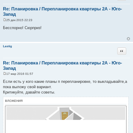
Re: Планировка / Перепланировка квартиры 2А - Юго-
Запад
25 дек 2015 22:23
С
о
Бесспорно! Сюрприз!
о
б
щ
е
н
Lastig
и
Цитата
е
Re: Планировка / Перепланировка квартиры 2А - Юго-
Запад
17 мар 2016 01:57
С
о
Если есть у кого какие планы п перепланировке, то выкладывайте,а
о
пока выложу свой вариант.
б
щ
Критикуйте, давайте советы.
е
н
ВЛОЖЕНИЯ
и
е