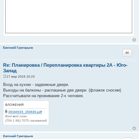
Евгений Григорьев
Цитата
Re: Планировка / Перепланировка квартиры 2А - Юго-
Запад
17 мар 2016 10:23
С
о
Вход на кухню - задвижные двери.
о
Выходы на балконы - распашные две двери. (флажок сносим)
б
щ
Рассчитывали на проживание 2-х человек.
е
н
ВЛОЖЕНИЯ
и
е
20160315_153026.pdf
Вот мой план
(704.1 КБ) 7075 скачиваний
Евгений Григорьев