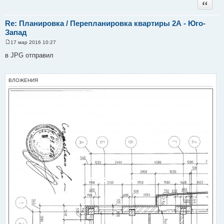
Цитата
Re: Планировка / Перепланировка квартиры 2А - Юго-
Запад
17 мар 2016 10:27
С
о
в JPG отправил
о
б
щ
е
ВЛОЖЕНИЯ
н
и
е