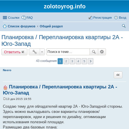
zolotoyrog.info
Ссылки
FAQ
Регистрация
Вход
Список форумов
Общий раздел
ои
Планировка / Перепланировка квартиры 2А -
ск
Юго-Запад
Ответить
43 сообщения
1
2
3
4
5
Neero
Цитата
Планировка / Перепланировка квартиры 2А -
Юго-Запад
13 дек 2015 19:55
С
о
Создаю тему для обладателей квартир 2А - Юго-Западной стороны.
о
Здесь можно выкладывать свои варианты планировок/
б
щ
перепланировок, идеи и решения по дизайну, оптимизации
е
использования полезной площади.
н
и
Размещаю два базовых плана: