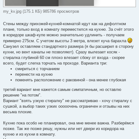
my_kv.jpg (175.1 КБ) 985786 просмотров
Стены между прихожей-кухней-комнатой идут как на дефолтном
плане, только вход в комнату переместился на кухню. За счёт этого
в коридоре шкаф-купе можно значительно удлинить - получаем
примерно 275см. С учетом высоты 3 метра, влезет куча барахла
Санузел оставляем стандартного размера (я бы расширил в сторону
кухни, но вент каналы не позволяют). Сразу вылезает косяк -
стиралка глубиной 60 см плохо влезает сбоку от входа - скорее
всего, будет слегка торчать на проходе. Варианта три:
смириться с торчанием
перенести на кухню
поменять расположение с раковиной - она менее глубокая
третий вариант мне кажется самым симпатичным, но оставлю
решение "на потом".
Вариант "взять узкую стиралку" не рассматриваю - хочу стиралку с
сушкой, а выбор таких узких ооооочень ограничен и отзывы на них
весьма плохие.
Кухню пока особо не планировал, она мне менее важна. Разберёмся
позже. Так же позже решу, нужны или нет двери из коридора на
кухню и из кухни в комнату.