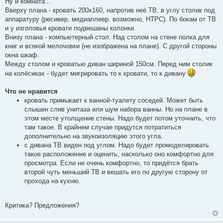
Ну и комната...
Вверху плана - кровать 200х160, напротив неё ТВ, в углу столик под
аппаратуру (ресивер, медиаплеер. возможно, HTPC). По бокам от ТВ
и у изголовья кровати подвешаны колонки.
Внизу плана - компьютерный стол. Над столом на стене полка для
книг и всякой мелочовки (не изображена на плане). С другой стороны
окна шкаф.
Между столом и кроватью диван шириной 150см. Перед ним столик
на колёсиках - будет мигрировать то к кровати, то к дивану
Что не нравится
кровать примыкает к ванной-туалету соседей. Может быть
слышен слив унитаза или шум набора ванны. Но на плане в
этом месте утолщение стены. Надо будет потом уточнить, что
там такое. В крайнем случае придутся потратиться
дополнительно на звукоизоляцию этого угла.
с дивана ТВ виден под углом. Надо будет промоделировать
такое расположение и оценить, насколько оно комфортно для
просмотра. Если не очень комфортно, то придётся брать
второй чуть меньший ТВ и вешать его по другую сторону от
прохода на кухню.
Критика? Предложения?