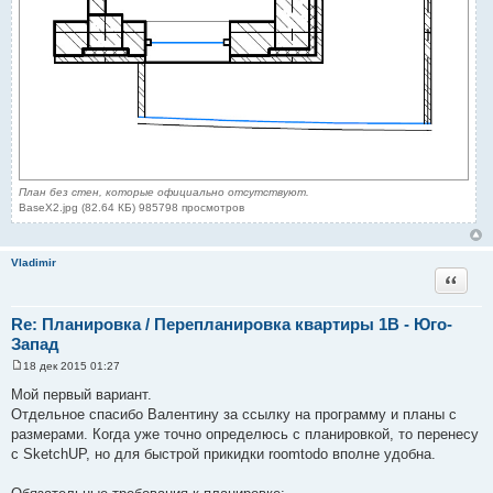
План без стен, которые официально отсутствуют.
BaseX2.jpg (82.64 КБ) 985798 просмотров
Vladimir
Цитата
Re: Планировка / Перепланировка квартиры 1В - Юго-
Запад
18 дек 2015 01:27
С
о
Мой первый вариант.
о
Отдельное спасибо Валентину за ссылку на программу и планы с
б
щ
размерами. Когда уже точно определюсь с планировкой, то перенесу
е
с SketchUP, но для быстрой прикидки roomtodo вполне удобна.
н
и
е