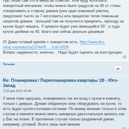
Про телек сам это в минусах отметил. Или буду колхозить
поворотный механизм, чтобы можно было градусов на 45 от стены
отворачивать в сторону дивана (уже один знакомый умелец
предложил тысяч за 7 изготовить) или прицеплю телек поменьше
напротив дивана - большой там не получится прицепить, проходу на
кухню будет мешать. У кровати будет уже имеющийся 55", а туда
куплю дюймов на 40, благо они сейчас реально дешевые.
О! Даже готовый крепёж с поворотом есть.
http://www.dns-
shop.ru/product/a1374e00 ... lcds-5029/
Вопрос надёжности, конечно... Надо будет оценить на конструкцию.
Татьяна
Цитата
Re: Планировка / Перепланировка квартиры 1В - Юго-
Запад
20 дек 2015 20:36
С
о
У меня тоже однушка, планировала так же вход с кухни в комнату,
о
только с дверью. Думаю обеденную зону оборудовать на кухне, то
б
щ
есть будет кухня-столовая-гостиная. По моему мнению только в этом
е
случае в комнате можно иметь шикарную двухспальную кровать как
н
и
у Вас на плане. В противном случае только раздвижной диван,
е
например, угловой. Всего лишь моё мнение