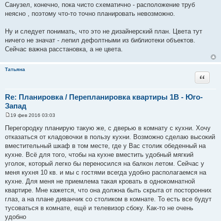
Санузел, конечно, пока чисто схематично - расположение труб
неясно , поэтому что-то точно планировать невозможно.
Ну и следует понимать, что это не дизайнерский план. Цвета тут
ничего не значат - лепил дефолтными из библиотеки объектов.
Сейчас важна расстановка, а не цвета.
Татьяна
Цитата
Re: Планировка / Перепланировка квартиры 1В - Юго-
Запад
19 фев 2016 03:03
С
о
Перегородку планирую такую же, с дверью в комнату с кухни. Хочу
о
отказаться от кладовочки в пользу кухни. Возможно сделаю высокий
б
щ
вместительный шкаф в том месте, где у Вас столик обеденный на
е
кухне. Всё для того, чтобы на кухне вместить удобный мягкий
н
и
уголок, который легко бы переносился на балкон летом. Сейчас у
е
меня кухня 10 кв. и мы с гостями всегда удобно располагаемся на
кухне. Для меня не приемлема такая кровать в однокомнатной
квартире. Мне кажется, что она должна быть скрыта от посторонних
глаз, а на плане диванчик со столиком в комнате. То есть все будут
тусоваться в комнате, ещё и телевизор сбоку. Как-то не очень
удобно