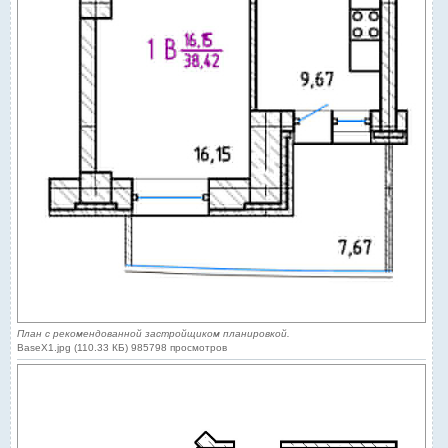
План с рекомендованной застройщиком планировкой.
BaseX1.jpg (110.33 КБ) 985798 просмотров