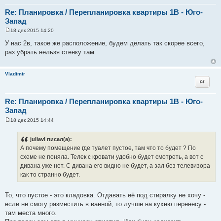
Re: Планировка / Перепланировка квартиры 1В - Юго-
Запад
18 дек 2015 14:20
С
о
У нас 2в, такое же расположение, будем делать так скорее всего,
о
раз убрать нельзя стенку там
б
щ
е
н
Vladimir
и
Цитата
е
Re: Планировка / Перепланировка квартиры 1В - Юго-
Запад
18 дек 2015 14:44
С
о
о
juliavl писал(а):
б
А почему помещение где туалет пустое, там что то будет ? По
щ
е
схеме не поняла. Телек с кровати удобно будет смотреть, а вот с
н
дивана уже нет. С дивана его видно не будет, а зал без телевизора
и
е
как то странно будет.
То, что пустое - это кладовка. Отдавать её под стиралку не хочу -
если не смогу разместить в ванной, то лучше на кухню перенесу -
там места много.