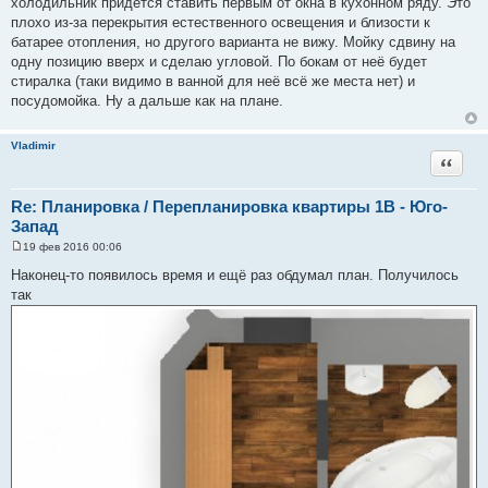
холодильник придётся ставить первым от окна в кухонном ряду. Это
плохо из-за перекрытия естественного освещения и близости к
батарее отопления, но другого варианта не вижу. Мойку сдвину на
одну позицию вверх и сделаю угловой. По бокам от неё будет
стиралка (таки видимо в ванной для неё всё же места нет) и
посудомойка. Ну а дальше как на плане.
Vladimir
Цитата
Re: Планировка / Перепланировка квартиры 1В - Юго-
Запад
19 фев 2016 00:06
С
о
Наконец-то появилось время и ещё раз обдумал план. Получилось
о
так
б
щ
е
н
и
е