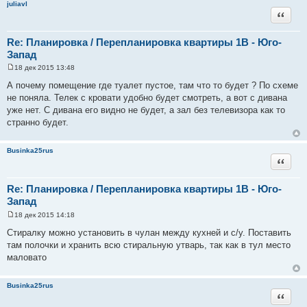
juliavl
Цитата
Re: Планировка / Перепланировка квартиры 1В - Юго-
Запад
18 дек 2015 13:48
С
о
А почему помещение где туалет пустое, там что то будет ? По схеме
о
не поняла. Телек с кровати удобно будет смотреть, а вот с дивана
б
щ
уже нет. С дивана его видно не будет, а зал без телевизора как то
е
странно будет.
н
и
е
Businka25rus
Цитата
Re: Планировка / Перепланировка квартиры 1В - Юго-
Запад
18 дек 2015 14:18
С
о
Стиралку можно установить в чулан между кухней и с/у. Поставить
о
там полочки и хранить всю стиральную утварь, так как в тул место
б
щ
маловато
е
н
и
Businka25rus
е
Цитата