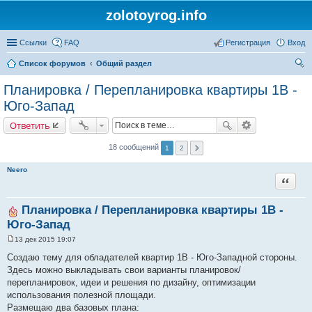
zolotoyrog.info
Ссылки
FAQ
Регистрация
Вход
Список форумов
Общий раздел
ои
Планировка / Перепланировка квартиры 1В -
ск
Юго-Запад
Ответить
18 сообщений
1
2
Neero
Цитата
Планировка / Перепланировка квартиры 1В -
Юго-Запад
13 дек 2015 19:07
С
о
Создаю тему для обладателей квартир 1В - Юго-Западной стороны.
о
Здесь можно выкладывать свои варианты планировок/
б
щ
перепланировок, идеи и решения по дизайну, оптимизации
е
использования полезной площади.
н
и
Размещаю два базовых плана: