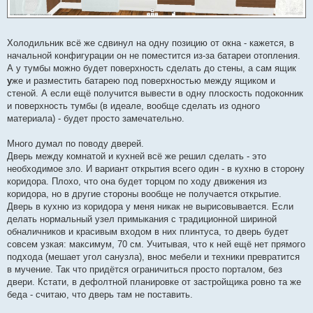
Холодильник всё же сдвинул на одну позицию от окна - кажется, в
начальной конфигурации он не поместится из-за батареи отопления.
А у тумбы можно будет поверхность сделать до стены, а сам ящик
у
же и разместить батарею под поверхностью между ящиком и
стеной. А если ещё получится вывести в одну плоскость подоконник
и поверхность тумбы (в идеале, вообще сделать из одного
материала) - будет просто замечательно.
Много думал по поводу дверей.
Дверь между комнатой и кухней всё же решил сделать - это
необходимое зло. И вариант открытия всего один - в кухню в сторону
коридора. Плохо, что она будет торцом по ходу движения из
коридора, но в другие стороны вообще не получается открытие.
Дверь в кухню из коридора у меня никак не вырисовывается. Если
делать нормальный узел примыкания с традиционной шириной
обналичников и красивым входом в них плинтуса, то дверь будет
совсем узкая: максимум, 70 см. Учитывая, что к ней ещё нет прямого
подхода (мешает угол санузла), внос мебели и техники превратится
в мучение. Так что придётся ограничиться просто порталом, без
двери. Кстати, в дефолтной планировке от застройщика ровно та же
беда - считаю, что дверь там не поставить.