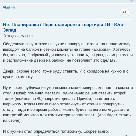
Vladimir
Цитата
Re: Планировка / Перепланировка квартиры 1В - Юго-
Запад
20 дек 2015 21:01
С
о
Обеденную зону я тоже на кухне планирую - столик на плане между
о
выходом на балкон и стеной комнаты на плане нарисован. Хотелось
б
щ
бы, конечно, Г образный диванчик установить, но увы, размеры кухни
е
и расположение двери на балкон, не позволяют это сделать.
н
и
е
Двери, скорее всего, тоже буду ставить. И с коридора на кухню и с
кухни в комнату.
Ну и после публикации уже немного модифицировал план - в комнате
стол и шкаф поменял местами, однозначно решил ставить второй
телек (дюймов на 40) напротив дивана. Причём, на штанге с
шарниром, чтобы можно было отодвинуть от стены и повернуть к
столу. Тогда и во время работы можно будет на него поглядывать и
как третий монитор для компьютера использовать (два будет стоять
на столе).
И с кухней стал определяться потихоньку. Скорее всего,