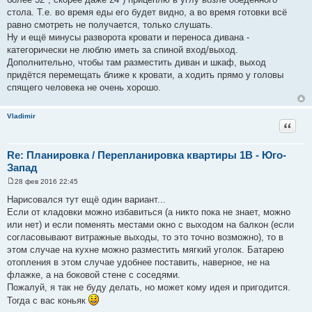
стола. Т.е. во время еды его будет видно, а во время готовки всё
равно смотреть не получается, только слушать.
Ну и ещё минусы разворота кровати и переноса дивана -
категорически не люблю иметь за спиной вход/выход.
Дополнительно, чтобы там разместить диван и шкаф, выход
придётся перемещать ближе к кровати, а ходить прямо у головы
спящего человека не очень хорошо.
Vladimir
Цитат
Re: Планировка / Перепланировка квартиры 1В - Юго-
Запад
28 фев 2016 22:45
С
о
Нарисовался тут ещё один вариант...
о
Если от кладовки можно избавиться (а никто пока не знает, можно
б
щ
или нет) и если поменять местами окно с выходом на балкон (если
е
согласовывают витражные выходы, то это точно возможно), то в
н
и
этом случае на кухне можно разместить мягкий уголок. Батарею
е
отопления в этом случае удобнее поставить, наверное, не на
флажке, а на боковой стене с соседями.
Пожалуй, я так не буду делать, но может кому идея и пригодится.
Тогда с вас коньяк