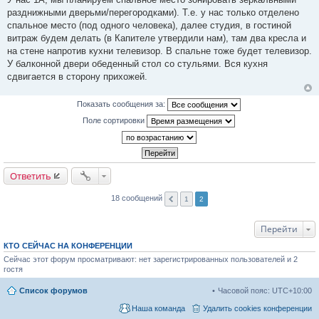
е
разднижными дверьми/перегородками). Т.е. у нас только отделено
н
и
спальное место (под одного человека), далее студия, в гостиной
е
витраж будем делать (в Капителе утвердили нам), там два кресла и
на стене напротив кухни телевизор. В спальне тоже будет телевизор.
У балконной двери обеденный стол со стульями. Вся кухня
сдвигается в сторону прихожей.
Показать сообщения за:
Поле сортировки
Ответить
18 сообщений
1
2
Перейти
КТО СЕЙЧАС НА КОНФЕРЕНЦИИ
Сейчас этот форум просматривают: нет зарегистрированных пользователей и 2
гостя
Список форумов
Часовой пояс:
UTC+10:00
Наша команда
Удалить cookies конференции