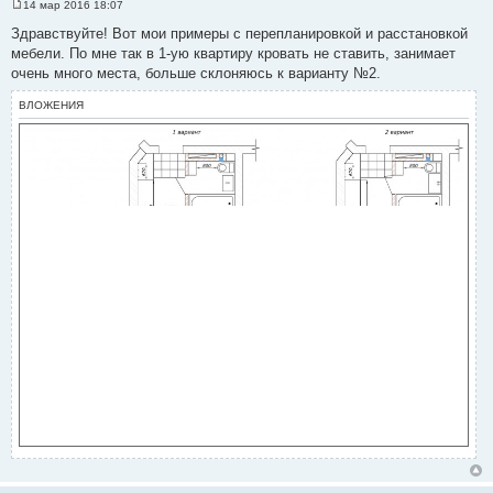
14 мар 2016 18:07
С
о
Здравствуйте! Вот мои примеры с перепланировкой и расстановкой
о
мебели. По мне так в 1-ую квартиру кровать не ставить, занимает
б
щ
очень много места, больше склоняюсь к варианту №2.
е
н
ВЛОЖЕНИЯ
и
е