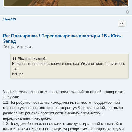
11юв095
Цитат
Re: Планировка / Перепланировка квартиры 1В - Юго-
Запад
19 фев 2016 12:41
С
о
о
Vladimir писал(а):
б
Наконец-то появилось время и ещё раз обдумал план. Получилось
щ
е
так
н
kv1.jpg
и
е
Vladimir, если позволите - пару предложений по вашей планировке:
1. Кухня:
1.1.Попробуйте поставить холодильник на место посудомоечной
машинки уменьшив немного размеры тумбы с раковиной, т.к. имхо
разделение рабочей поверхности высоким предметом -
нерационально и неудобно.
1.2.Посудомойку можно поставить между стиральной машинкой и
плитой, таким образом не придется разоряться на подводке труб и