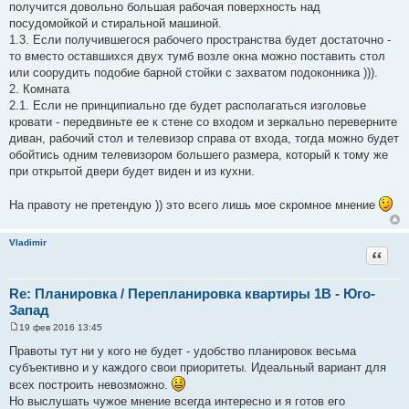
получится довольно большая рабочая поверхность над
посудомойкой и стиральной машиной.
1.3. Если получившегося рабочего пространства будет достаточно -
то вместо оставшихся двух тумб возле окна можно поставить стол
или соорудить подобие барной стойки с захватом подоконника ))).
2. Комната
2.1. Если не принципиально где будет располагаться изголовье
кровати - передвиньте ее к стене со входом и зеркально переверните
диван, рабочий стол и телевизор справа от входа, тогда можно будет
обойтись одним телевизором большего размера, который к тому же
при открытой двери будет виден и из кухни.
На правоту не претендую )) это всего лишь мое скромное мнение
Vladimir
Цитат
Re: Планировка / Перепланировка квартиры 1В - Юго-
Запад
19 фев 2016 13:45
С
о
Правоты тут ни у кого не будет - удобство планировок весьма
о
субъективно и у каждого свои приоритеты. Идеальный вариант для
б
щ
всех построить невозможно.
е
Но выслушать чужое мнение всегда интересно и я готов его
н