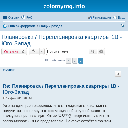
zolotoyrog.info
Ссылки
FAQ
Регистрация
Вход
Список форумов
Общий раздел
ои
Планировка / Перепланировка квартиры 1В -
ск
Юго-Запад
Ответить
18 сообщений
1
2
Vladimir
Цитат
Re: Планировка / Перепланировка квартиры 1В -
Юго-Запад
19 фев 2016 09:44
С
о
Уже не один раз говорилось, что от кладовки отказаться не
о
получится - по плану в стене между ней и кухней какие-то
б
щ
коммуникации проходят. Каким %$##@! надо быть, чтобы так
е
запланировать - я не представляю. Но факт остаётся фактом.
н
и