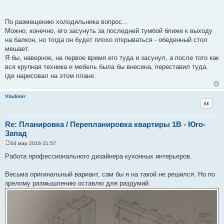
По размещению холодильника вопрос...
Можно, конечно, его засунуть за последней тумбой ближе к выходу
на балкон, но тогда он будет плохо открываться - обеденный стол
мешает.
Я бы, наверное, на первое время его туда и засунул, а после того как
вся крупная техника и мебель была бы внесена, переставил туда,
где нарисовал на этом плане.
Vladimir
Цитат
Re: Планировка / Перепланировка квартиры 1В - Юго-
Запад
04 мар 2016 21:57
С
о
Работа профессионального дизайнера кухонных интерьеров.
о
б
щ
Весьма оригинальный вариант, сам бы я на такой не решился. Но по
е
зрелому размышлению оставлю для раздумий.
н
и
е