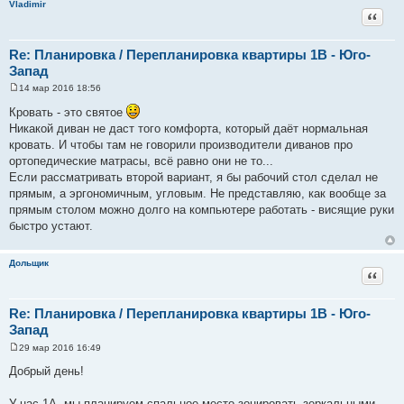
Vladimir
Цитат
Re: Планировка / Перепланировка квартиры 1В - Юго-
Запад
14 мар 2016 18:56
С
о
Кровать - это святое
о
Никакой диван не даст того комфорта, который даёт нормальная
б
щ
кровать. И чтобы там не говорили производители диванов про
е
ортопедические матрасы, всё равно они не то...
н
и
Если рассматривать второй вариант, я бы рабочий стол сделал не
е
прямым, а эргономичным, угловым. Не представляю, как вообще за
прямым столом можно долго на компьютере работать - висящие руки
быстро устают.
Дольщик
Цитат
Re: Планировка / Перепланировка квартиры 1В - Юго-
Запад
29 мар 2016 16:49
С
о
Добрый день!
о
б
щ
У нас 1А, мы планируем спальное место зонировать зеркальными