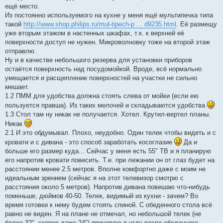
ещё место.
Из постоянно используемого на кухне у меня ещё мультипечка типа
такой
http://www.shop.philips.ru/mul-tipech-p ... d9235.html
. Её размещу
уже вторым этажом в настенных шкафах, т.к. к верхней её
поверхности доступ не нужен. Микроволновку тоже на второй этаж
отправлю.
Ну и в качестве небольшого резерва для установки приборов
остаётся поверхность над посудомойкой. Вроде, всё нормально
умещается и расщепление поверхностей на участки не сильно
мешает.
1.2 ПММ для удобства должна стоять слева от мойки (если ею
пользуется правша). Из таких мелочей и складываются удобства
1.3 Стол там ну никак не получается. Хотел. Крутил-вертел планы.
Никак
2.1 И это обдумывал. Плохо, неудобно. Один телек чтобы видеть и с
кровати и с дивана - это способ заработать косоглазие
Да и
больше его размер куда... Сейчас у меня есть 55" ТВ и я планирую
его напротив кровати повесить. Т.е. при лежании он от глаз будет на
расстоянии менее 2.5 метров. Вполне комфортно даже с моим не
идеальным зрением (сейчас я на этот телевизор смотрю с
расстояния около 5 метров). Напротив дивана повешаю что-нибудь
поменьше, дюймов 40-50. Телек, видимый из кухни - зачем? Во
время готовки к нему будем стоять спиной. С обеденного стола всё
равно не виден. Я на плане не отмечал, но небольшой телек (не
более 32", скорее даже 24") прицеплю в углу возле обеденного