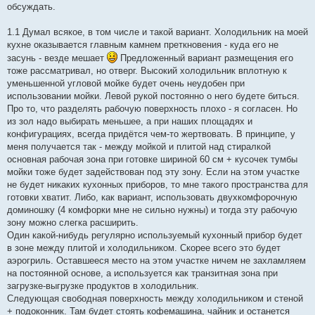
и
обсуждать.
е
1.1 Думал всякое, в том числе и такой вариант. Холодильник на моей
кухне оказывается главным камнем преткновения - куда его не
засунь - везде мешает
Предложенный вариант размещения его
тоже рассматривал, но отверг. Высокий холодильник вплотную к
уменьшенной угловой мойке будет очень неудобен при
использовании мойки. Левой рукой постоянно о него будете биться.
Про то, что разделять рабочую поверхность плохо - я согласен. Но
из зол надо выбирать меньшее, а при наших площадях и
конфигурациях, всегда придётся чем-то жертвовать. В принципе, у
меня получается так - между мойкой и плитой над стиралкой
основная рабочая зона при готовке шириной 60 см + кусочек тумбы
мойки тоже будет задействован под эту зону. Если на этом участке
не будет никаких кухонных приборов, то мне такого пространства для
готовки хватит. Либо, как вариант, использовать двухкомфорочную
доминошку (4 комфорки мне не сильно нужны) и тогда эту рабочую
зону можно слегка расширить.
Один какой-нибудь регулярно используемый кухонный прибор будет
в зоне между плитой и холодильником. Скорее всего это будет
аэрогриль. Оставшееся место на этом участке ничем не захламляем
на постоянной основе, а используется как транзитная зона при
загрузке-выгрузке продуктов в холодильник.
Следующая свободная поверхность между холодильником и стеной
+ подоконник. Там будет стоять кофемашина, чайник и останется