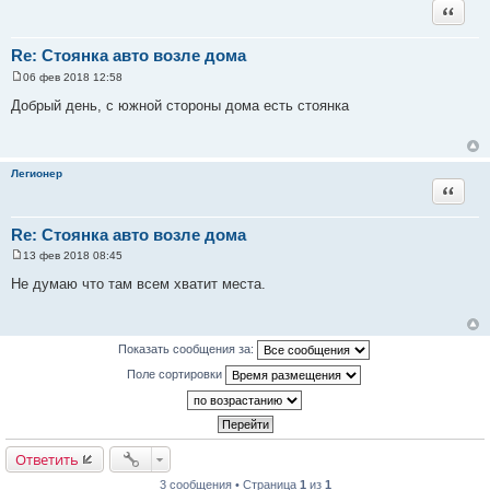
Цитата
Re: Стоянка авто возле дома
06 фев 2018 12:58
С
о
Добрый день, с южной стороны дома есть стоянка
о
б
щ
е
н
Легионер
и
Цитата
е
Re: Стоянка авто возле дома
13 фев 2018 08:45
С
о
Не думаю что там всем хватит места.
о
б
щ
е
н
Показать сообщения за:
и
е
Поле сортировки
Ответить
3 сообщения • Страница
1
из
1