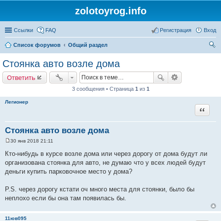
zolotoyrog.info
Ссылки
FAQ
Регистрация
Вход
Список форумов
Общий раздел
ои
Стоянка авто возле дома
ск
Ответить
3 сообщения • Страница
1
из
1
Легионер
Цитата
Стоянка авто возле дома
30 янв 2018 21:11
С
о
Кто-нибудь в курсе возле дома или через дорогу от дома будут ли
о
организована стоянка для авто, не думаю что у всех людей будут
б
щ
деньги купить парковочное место у дома?
е
н
и
P.S. через дорогу кстати оч много места для стоянки, было бы
е
неплохо если бы она там появилась бы.
11юв095