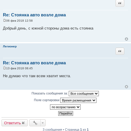
Цитата
Re: Стоянка авто возле дома
06 фев 2018 12:58
С
о
Добрый день, с южной стороны дома есть стоянка
о
б
щ
е
н
Легионер
и
Цитата
е
Re: Стоянка авто возле дома
13 фев 2018 08:45
С
о
Не думаю что там всем хватит места.
о
б
щ
е
н
Показать сообщения за:
и
е
Поле сортировки
Ответить
3 сообщения • Страница
1
из
1