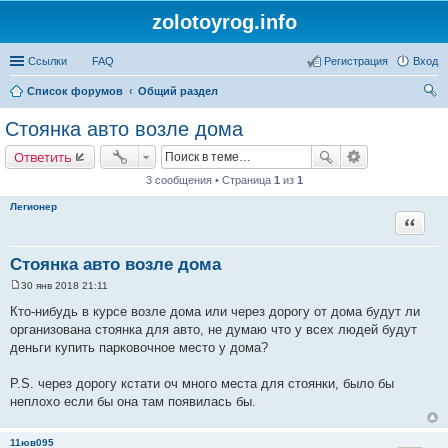
zolotoyrog.info
Ссылки
FAQ
Регистрация
Вход
Список форумов
Общий раздел
ои
Стоянка авто возле дома
ск
Ответить
3 сообщения • Страница
1
из
1
Легионер
Цитата
Стоянка авто возле дома
30 янв 2018 21:11
С
о
Кто-нибудь в курсе возле дома или через дорогу от дома будут ли
о
организована стоянка для авто, не думаю что у всех людей будут
б
щ
деньги купить парковочное место у дома?
е
н
и
P.S. через дорогу кстати оч много места для стоянки, было бы
е
неплохо если бы она там появилась бы.
11юв095