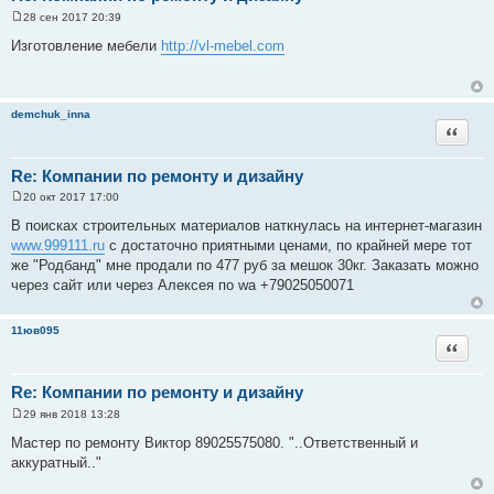
28 сен 2017 20:39
С
о
Изготовление мебели
http://vl-mebel.com
о
б
щ
е
н
demchuk_inna
и
Цитата
е
Re: Компании по ремонту и дизайну
20 окт 2017 17:00
С
о
В поисках строительных материалов наткнулась на интернет-магазин
о
www.999111.ru
с достаточно приятными ценами, по крайней мере тот
б
щ
же "Родбанд" мне продали по 477 руб за мешок 30кг. Заказать можно
е
через сайт или через Алексея по wa +79025050071
н
и
е
11юв095
Цитата
Re: Компании по ремонту и дизайну
29 янв 2018 13:28
С
о
Мастер по ремонту Виктор 89025575080. "..Ответственный и
о
аккуратный.."
б
щ
е