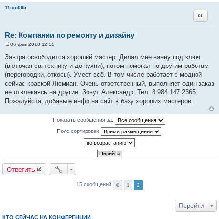
н
11юв095
и
Цитата
е
Re: Компании по ремонту и дизайну
06 фев 2018 12:55
С
о
Завтра освободится хороший мастер. Делал мне ванну под ключ
о
(включая сантехнику и до кухни), потом помогал по другим работам
б
щ
(перегородки, откосы). Умеет всё. В том числе работает с модной
е
сейчас краской Люмиан. Очень ответственный, выполняет один заказ
н
и
не отвлекаясь на другие. Зовут Александр. Тел. 8 984 147 2365.
е
Пожалуйста, добавьте инфо на сайт в базу хороших мастеров.
Показать сообщения за:
Поле сортировки
Ответить
15 сообщений
1
2
Перейти
КТО СЕЙЧАС НА КОНФЕРЕНЦИИ