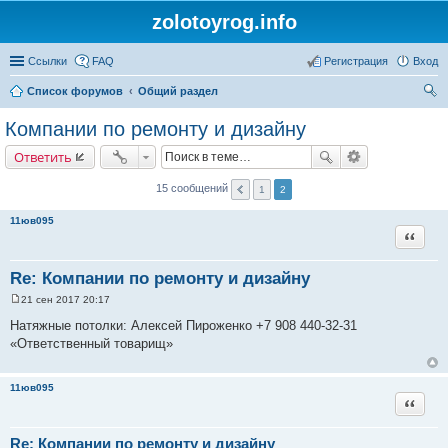
zolotoyrog.info
Ссылки
FAQ
Регистрация
Вход
Список форумов
Общий раздел
ои
Компании по ремонту и дизайну
ск
Ответить
15 сообщений
1
2
11юв095
Цитата
Re: Компании по ремонту и дизайну
21 сен 2017 20:17
С
о
Натяжные потолки: Алексей Пироженко +7 908 440-32-31
о
«Ответственный товарищ»
б
щ
е
н
11юв095
и
Цитата
е
Re: Компании по ремонту и дизайну