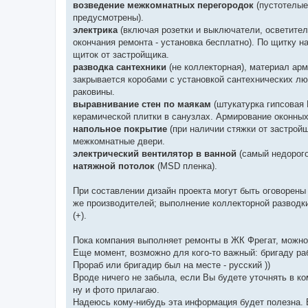
возведение межкомнатных перегородок
(пустотелые 
предусмотрены).
электрика
(включая розетки и выключатели, осветител
окончания ремонта - установка бесплатно). По щитку н
щиток от застройщика.
разводка сантехники
(не коллекторная), материал арм
закрывается коробами с установкой сантехнических люк
раковины.
выравнивание стен по маякам
(штукатурка гипсовая 
керамической плитки в санузлах. Армирование оконных
напольное покрытие
(при наличии стяжки от застройщ
межкомнатные двери.
электрический вентилятор в ванной
(самый недорого
натяжной потолок
(MSD пленка).
При составлении дизайн проекта могут быть оговорены 
же производителей; выполнение коллекторной разводки 
(+).
Пока компания выполняет ремонты в ЖК Фрегат, можно
Еще момент, возможно для кого-то важный: бригаду раб
Прораб или бригадир был на месте - русский ))
Вроде ничего не забыла, если Вы будете уточнять в ко
ну и фото прилагаю.
Надеюсь кому-нибудь эта информация будет полезна. В