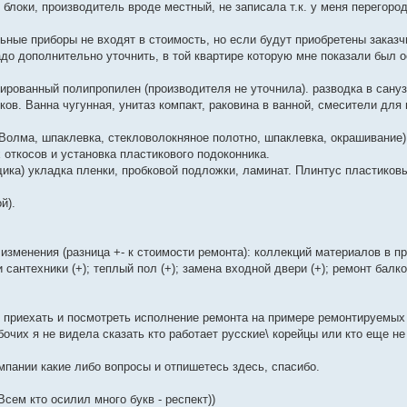
блоки, производитель вроде местный, не записала т.к. у меня перегород
ьные приборы не входят в стоимость, но если будут приобретены заказч
адо дополнительно уточнить, в той квартире которую мне показали был 
ированный полипропилен (производителя не уточнила). разводка в сану
ов. Ванна чугунная, унитаз компакт, раковина в ванной, смесители для 
Волма, шпаклевка, стекловолокняное полотно, шпаклевка, окрашивание)
 откосов и установка пластикового подоконника.
ика) укладка пленки, пробковой подложки, ламинат. Плинтус пластиков
й).
изменения (разница +- к стоимости ремонта): коллекций материалов в п
сантехники (+); теплый пол (+); замена входной двери (+); ремонт балк
 приехать и посмотреть исполнение ремонта на примере ремонтируемых 
очих я не видела сказать кто работает русские\ корейцы или кто еще не
мпании какие либо вопросы и отпишетесь здесь, спасибо.
сем кто осилил много букв - респект))