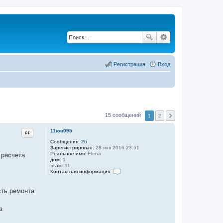
Регистрация
Вход
15 сообщений
1
2
Цитата
11юв095
Сообщения:
26
Зарегистрирован:
28 янв 2016 23:51
Реальное имя:
Elena
 расчета
дом:
1
этаж:
11
Контактная информация:
К
о
н
сть ремонта
т
а
к
з
т
н