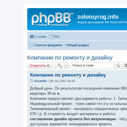
zolotoyrog.info
Форум дольщиков ЖК Золотой Рог,
Ссылки
FAQ
Список форумов
Общий раздел
Компании по ремонту и дизайну
Ответить
Компании по ремонту и дизайну
11юв095
»
09 сен 2017 02:32
С
о
Добрый день. По результатам посещения компании ЖКИ
о
квартиры 38 кв.м.
б
щ
Компания предоставляет два варианта работы: 1. Типи
е
Индивидуальный проект - тоже самое что и у остальны
н
и
Типизированный проект - материалы определенных про
е
570 т.р. В стоимость входят материалы и работы:
составление дизайн проекта без визуализации
- обс
доступных вариантов типизированного проекта.