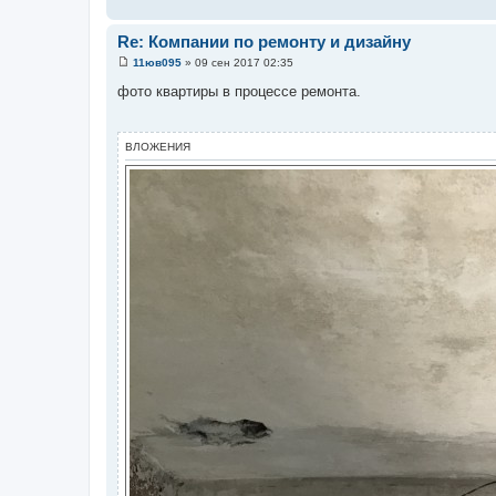
Re: Компании по ремонту и дизайну
11юв095
»
09 сен 2017 02:35
С
о
фото квартиры в процессе ремонта.
о
б
щ
е
ВЛОЖЕНИЯ
н
и
е