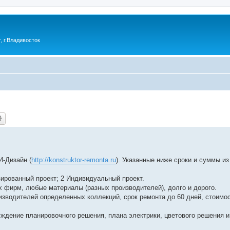
 г.Владивосток
-Дизайн (
http://konstruktor-remonta.ru
). Указанные ниже сроки и суммы из
зированный проект; 2 Индивидуальный проект.
х фирм, любые материалы (разных производителей), долго и дорого.
изводителей определенных коллекций, срок ремонта до 60 дней, стоимо
уждение планировочного решения, плана электрики, цветового решения и