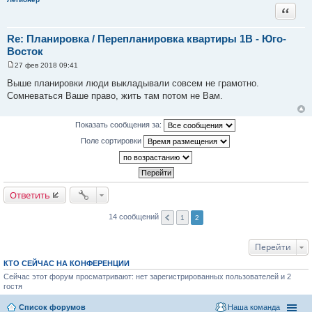
е
Цитата
Re: Планировка / Перепланировка квартиры 1В - Юго-
Восток
27 фев 2018 09:41
С
о
Выше планировки люди выкладывали совсем не грамотно.
о
Сомневаться Ваше право, жить там потом не Вам.
б
щ
е
н
Показать сообщения за:
и
е
Поле сортировки
Ответить
14 сообщений
1
2
Перейти
КТО СЕЙЧАС НА КОНФЕРЕНЦИИ
Сейчас этот форум просматривают: нет зарегистрированных пользователей и 2
гостя
Список форумов
Наша команда