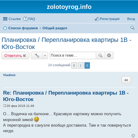
zolotoyrog.info
Ссылки
FAQ
Регистрация
Вход
Список форумов
Общий раздел
ои
Планировка / Перепланировка квартиры 1В -
ск
Юго-Восток
Ответить
14 сообщений
1
2
Vladimir
Цитата
Re: Планировка / Перепланировка квартиры 1В -
Юго-Восток
26 фев 2018 11:48
С
о
О... Водичка на балконе... Красивую картинку можно получить
о
морозной зимой
б
щ
А перегородка в санузле вообще доставила. Там и так повернуться
е
негде.
н
и