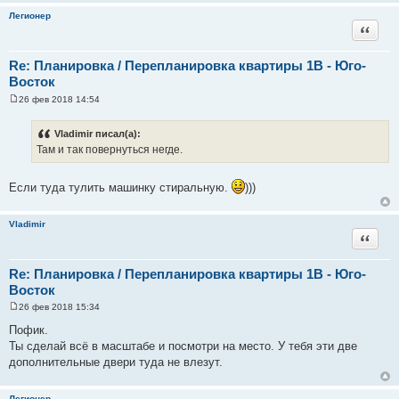
е
Легионер
Цитата
Re: Планировка / Перепланировка квартиры 1В - Юго-
Восток
26 фев 2018 14:54
С
о
о
Vladimir писал(а):
б
Там и так повернуться негде.
щ
е
н
и
Если туда тулить машинку стиральную.
)))
е
Vladimir
Цитата
Re: Планировка / Перепланировка квартиры 1В - Юго-
Восток
26 фев 2018 15:34
С
о
Пофик.
о
Ты сделай всё в масштабе и посмотри на место. У тебя эти две
б
щ
дополнительные двери туда не влезут.
е
н
и
Легионер