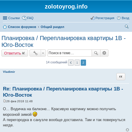
zolotoyrog.info
Ссылки
FAQ
Регистрация
Вход
Список форумов
Общий раздел
ои
Планировка / Перепланировка квартиры 1В -
ск
Юго-Восток
Ответить
14 сообщений
1
2
Vladimir
Цитата
Re: Планировка / Перепланировка квартиры 1В -
Юго-Восток
26 фев 2018 11:48
С
о
О... Водичка на балконе... Красивую картинку можно получить
о
морозной зимой
б
щ
А перегородка в санузле вообще доставила. Там и так повернуться
е
негде.
н
и