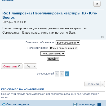
е
Цитата
Re: Планировка / Перепланировка квартиры 1В - Юго-
Восток
27 фев 2018 09:41
С
о
Выше планировки люди выкладывали совсем не грамотно.
о
Сомневаться Ваше право, жить там потом не Вам.
б
щ
е
н
Показать сообщения за:
и
е
Поле сортировки
Ответить
14 сообщений
1
2
Перейти
КТО СЕЙЧАС НА КОНФЕРЕНЦИИ
Сейчас этот форум просматривают: нет зарегистрированных пользователей и 2
гостя
Список форумов
Наша команда