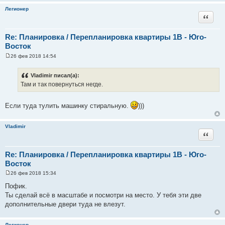
е
Легионер
Цитата
Re: Планировка / Перепланировка квартиры 1В - Юго-
Восток
26 фев 2018 14:54
С
о
о
Vladimir писал(а):
б
Там и так повернуться негде.
щ
е
н
и
Если туда тулить машинку стиральную.
)))
е
Vladimir
Цитата
Re: Планировка / Перепланировка квартиры 1В - Юго-
Восток
26 фев 2018 15:34
С
о
Пофик.
о
Ты сделай всё в масштабе и посмотри на место. У тебя эти две
б
щ
дополнительные двери туда не влезут.
е
н
и
Легионер