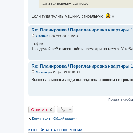
б
Там и так повернуться негде.
щ
е
н
и
Если туда тулить машинку стиральную.
)))
е
Re: Планировка / Перепланировка квартиры 1
Vladimir
»
26 фев 2018 15:34
С
о
Пофик.
о
Ты сделай всё в масштабе и посмотри на место. У тебя
б
щ
е
н
и
Re: Планировка / Перепланировка квартиры 1
е
Легионер
»
27 фев 2018 09:41
С
о
Выше планировки люди выкладывали совсем не грамотн
о
б
щ
е
н
Показать сообщ
и
е
Ответить
Вернуться в «Общий раздел»
КТО СЕЙЧАС НА КОНФЕРЕНЦИИ