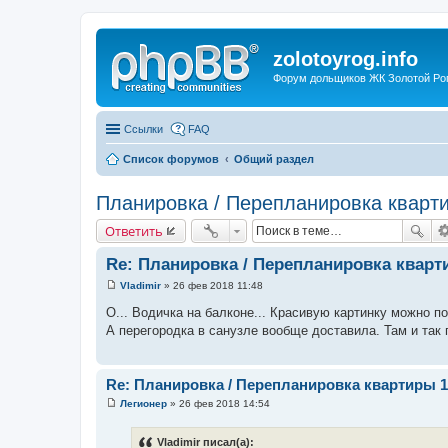
zolotoyrog.info
Форум дольщиков ЖК Золотой Рог,
Ссылки
FAQ
Список форумов
Общий раздел
Планировка / Перепланировка кварти
Ответить
Re: Планировка / Перепланировка кварт
Vladimir
»
26 фев 2018 11:48
С
о
О... Водичка на балконе... Красивую картинку можно 
о
А перегородка в санузле вообще доставила. Там и так 
б
щ
е
н
и
Re: Планировка / Перепланировка квартиры 1
е
Легионер
»
26 фев 2018 14:54
С
о
о
Vladimir писал(а):