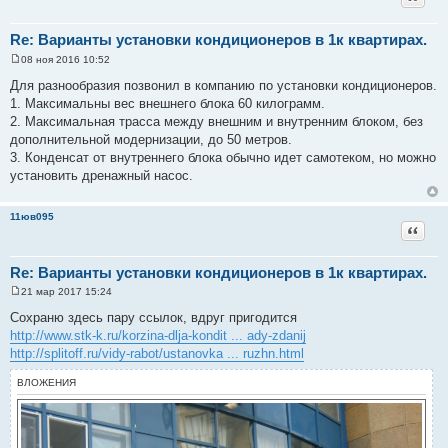
е
Re: Варианты установки кондиционеров в 1к квартирах.
08 ноя 2016 10:52
С
о
Для разнообразия позвонил в компанию по установки кондиционеров.
о
1. Максимальны вес внешнего блока 60 килограмм.
б
щ
2. Максимальная трасса между внешним и внутренним блоком, без
е
дополнительной модернизации, до 50 метров.
н
и
3. Конденсат от внутреннего блока обычно идет самотеком, но можно
е
установить дренажный насос.
11юв095
Цитат
Re: Варианты установки кондиционеров в 1к квартирах.
21 мар 2017 15:24
С
о
Сохраню здесь пару ссылок, вдруг пригодится
о
http://www.stk-k.ru/korzina-dlja-kondit ... ady-zdanij
б
щ
http://splitoff.ru/vidy-rabot/ustanovka ... ruzhn.html
е
н
ВЛОЖЕНИЯ
и
е