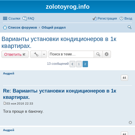
zolotoyrog.info
Ссылки
FAQ
Регистрация
Вход
Список форумов
Общий раздел
ои
Варианты установки кондиционеров в 1к
ск
квартирах.
Ответить
13 сообщений
1
2
Андрей
Цитат
Re: Варианты установки кондиционеров в 1к
квартирах.
03 ноя 2016 22:33
С
о
Тога проще в баночку.
о
б
щ
е
н
Андрей
и
Цитат