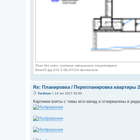
План без стен, которые официально отсутствуют.
BaseX2.jpg (122.3 КБ) 87219 просмотров
Re: Планировка / Перепланировка квартиры 2
Yardman
»
14 окт 2017 02:00
С
о
Картинки взяты с темы юго-запад и отзеркалены в ред
о
б
щ
е
н
и
е