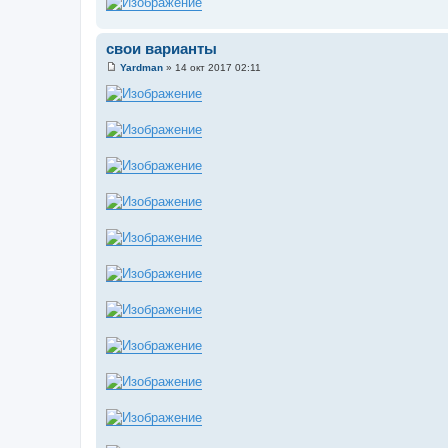
свои варианты
Yardman
»
14 окт 2017 02:11
С
о
о
б
щ
е
н
и
е