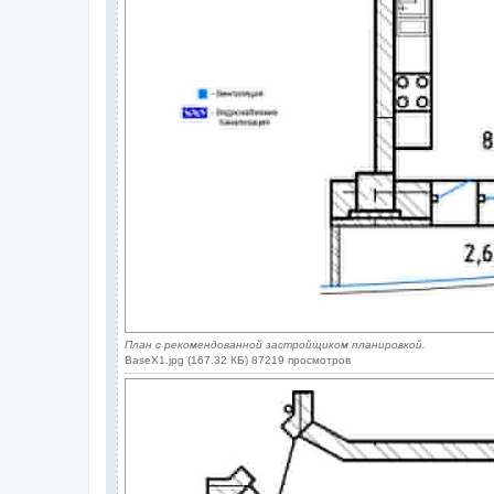
План с рекомендованной застройщиком планировкой.
BaseX1.jpg (167.32 КБ) 87219 просмотров