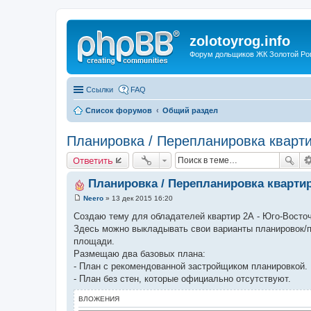
zolotoyrog.info
Форум дольщиков ЖК Золотой Рог,
Ссылки
FAQ
Список форумов
Общий раздел
Планировка / Перепланировка кварти
Ответить
Планировка / Перепланировка кварти
Neero
»
13 дек 2015 16:20
С
о
Создаю тему для обладателей квартир 2А - Юго-Восто
о
Здесь можно выкладывать свои варианты планировок/п
б
щ
площади.
е
Размещаю два базовых плана:
н
и
- План с рекомендованной застройщиком планировкой.
е
- План без стен, которые официально отсутствуют.
ВЛОЖЕНИЯ