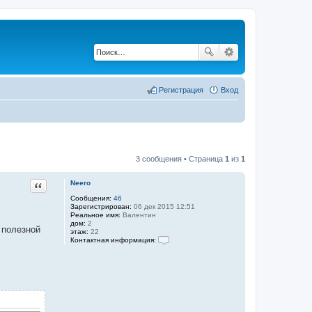
Регистрация
Вход
3 сообщения • Страница
1
из
1
Цитата
Neero
Сообщения:
46
Зарегистрирован:
06 дек 2015 12:51
Реальное имя:
Валентин
дом:
2
 полезной
этаж:
22
Контактная информация:
К
о
н
т
а
к
т
н