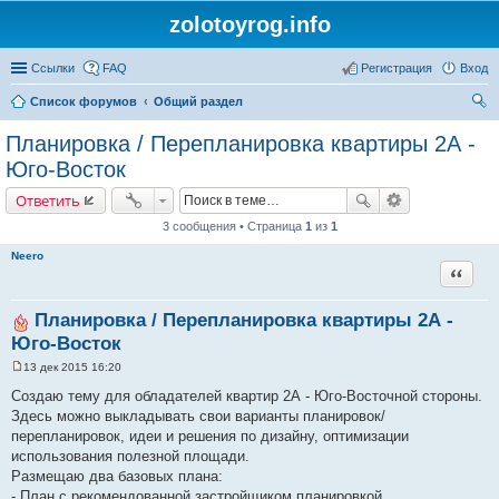
zolotoyrog.info
Ссылки
FAQ
Регистрация
Вход
Список форумов
Общий раздел
ои
Планировка / Перепланировка квартиры 2А -
ск
Юго-Восток
Ответить
3 сообщения • Страница
1
из
1
Neero
Цитата
Планировка / Перепланировка квартиры 2А -
Юго-Восток
13 дек 2015 16:20
С
о
Создаю тему для обладателей квартир 2А - Юго-Восточной стороны.
о
Здесь можно выкладывать свои варианты планировок/
б
щ
перепланировок, идеи и решения по дизайну, оптимизации
е
использования полезной площади.
н
и
Размещаю два базовых плана:
е
- План с рекомендованной застройщиком планировкой.