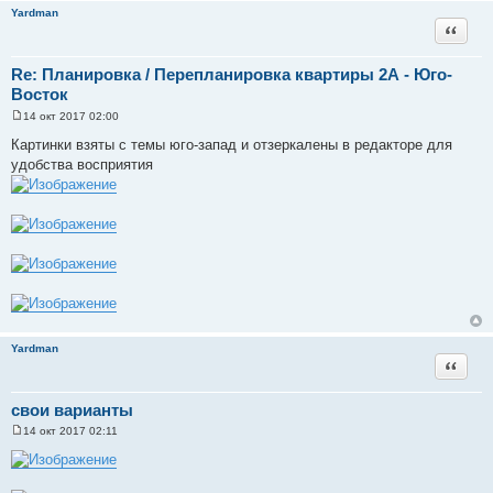
Yardman
Цитата
Re: Планировка / Перепланировка квартиры 2А - Юго-
Восток
14 окт 2017 02:00
С
о
Картинки взяты с темы юго-запад и отзеркалены в редакторе для
о
удобства восприятия
б
щ
е
н
и
е
Yardman
Цитата
свои варианты
14 окт 2017 02:11
С
о
о
б