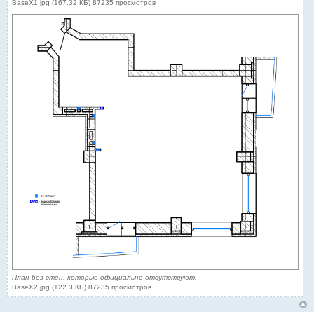
BaseX1.jpg (167.32 КБ) 87235 просмотров
План без стен, которые официально отсутствуют.
BaseX2.jpg (122.3 КБ) 87235 просмотров