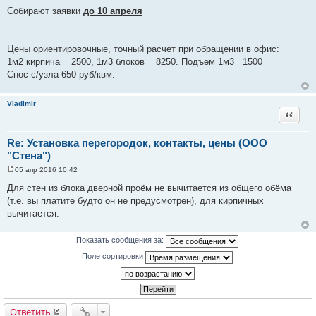
Собирают заявки
до 10 апреля
Цены ориентировочные, точный расчет при обращении в офис:
1м2 кирпича = 2500, 1м3 блоков = 8250. Подъем 1м3 =1500
Снос с/узла 650 руб/квм.
Vladimir
Цитата
Re: Установка перегородок, контакты, цены (ООО
"Стена")
05 апр 2016 10:42
С
о
Для стен из блока дверной проём не вычитается из общего обёма
о
(т.е. вы платите будто он не предусмотрен), для кирпичных
б
щ
вычитается.
е
н
и
Показать сообщения за:
е
Поле сортировки
Ответить