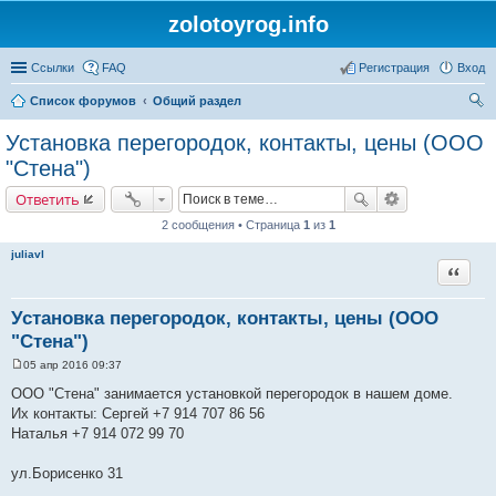
zolotoyrog.info
Ссылки
FAQ
Регистрация
Вход
Список форумов
Общий раздел
ои
Установка перегородок, контакты, цены (ООО
ск
"Стена")
Ответить
2 сообщения • Страница
1
из
1
juliavl
Цитата
Установка перегородок, контакты, цены (ООО
"Стена")
05 апр 2016 09:37
С
о
ООО "Стена" занимается установкой перегородок в нашем доме.
о
Их контакты: Сергей +7 914 707 86 56
б
щ
Наталья +7 914 072 99 70
е
н
и
ул.Борисенко 31
е