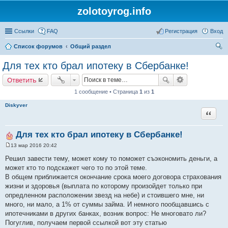
zolotoyrog.info
Ссылки
FAQ
Регистрация
Вход
Список форумов
Общий раздел
ои
Для тех кто брал ипотеку в Сбербанке!
ск
Ответить
1 сообщение • Страница
1
из
1
Diskyver
Цитата
Для тех кто брал ипотеку в Сбербанке!
13 мар 2016 20:42
С
о
Решил завести тему, может кому то поможет съэкономить деньги, а
о
может кто то подскажет чего то по этой теме.
б
щ
В общем приближается окончание срока моего договора страхования
е
жизни и здоровья (выплата по которому произойдет только при
н
и
опредленном расположении звезд на небе) и стоившего мне, ни
е
много, ни мало, а 1% от суммы займа. И немного пообщавшись с
ипотечниками в других банках, возник вопрос: Не многовато ли?
Погуглив, получаем первой ссылкой вот эту статью