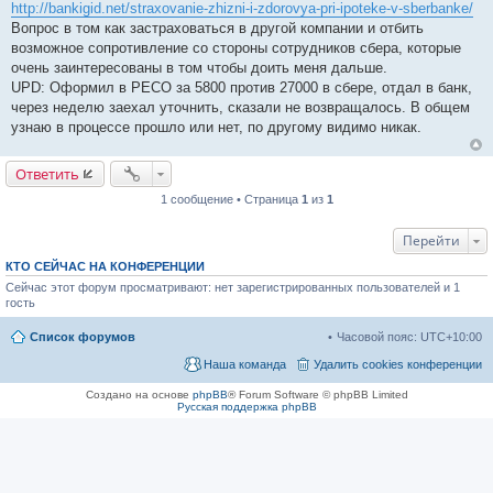
http://bankigid.net/straxovanie-zhizni-i-zdorovya-pri-ipoteke-v-sberbanke/
Вопрос в том как застраховаться в другой компании и отбить
возможное сопротивление со стороны сотрудников сбера, которые
очень заинтересованы в том чтобы доить меня дальше.
UPD: Оформил в РЕСО за 5800 против 27000 в сбере, отдал в банк,
через неделю заехал уточнить, сказали не возвращалось. В общем
узнаю в процессе прошло или нет, по другому видимо никак.
Ответить
1 сообщение • Страница
1
из
1
Перейти
КТО СЕЙЧАС НА КОНФЕРЕНЦИИ
Сейчас этот форум просматривают: нет зарегистрированных пользователей и 1
гость
Список форумов
Часовой пояс:
UTC+10:00
Наша команда
Удалить cookies конференции
Создано на основе
phpBB
® Forum Software © phpBB Limited
Русская поддержка phpBB