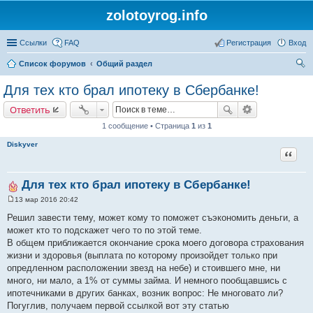
zolotoyrog.info
Ссылки
FAQ
Регистрация
Вход
Список форумов
Общий раздел
ои
Для тех кто брал ипотеку в Сбербанке!
ск
Ответить
1 сообщение • Страница
1
из
1
Diskyver
Цитат
Для тех кто брал ипотеку в Сбербанке!
13 мар 2016 20:42
С
о
Решил завести тему, может кому то поможет съэкономить деньги, а
о
может кто то подскажет чего то по этой теме.
б
щ
В общем приближается окончание срока моего договора страхования
е
жизни и здоровья (выплата по которому произойдет только при
н
и
опредленном расположении звезд на небе) и стоившего мне, ни
е
много, ни мало, а 1% от суммы займа. И немного пообщавшись с
ипотечниками в других банках, возник вопрос: Не многовато ли?
Погуглив, получаем первой ссылкой вот эту статью