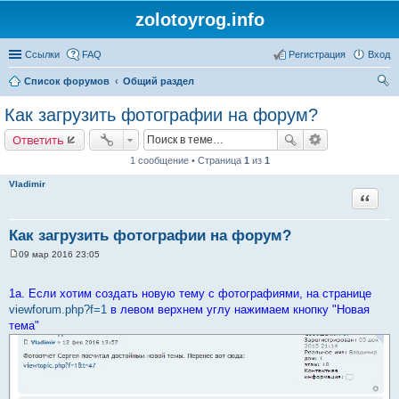
zolotoyrog.info
Ссылки
FAQ
Регистрация
Вход
Список форумов
Общий раздел
ои
Как загрузить фотографии на форум?
ск
Ответить
1 сообщение • Страница
1
из
1
Vladimir
Цитата
Как загрузить фотографии на форум?
09 мар 2016 23:05
С
о
о
1a. Если хотим создать новую тему с фотографиями, на странице
б
щ
viewforum.php?f=1
в левом верхнем углу нажимаем кнопку "Новая
е
тема"
н
и
е