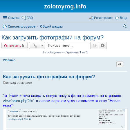
zolotoyrog.info
Ссылки
FAQ
Регистрация
Вход
Список форумов
Общий раздел
ои
Как загрузить фотографии на форум?
ск
Ответить
1 сообщение • Страница
1
из
1
Vladimir
Цитат
Как загрузить фотографии на форум?
09 мар 2016 23:05
С
о
о
1a. Если хотим создать новую тему с фотографиями, на странице
б
щ
viewforum.php?f=1
в левом верхнем углу нажимаем кнопку "Новая
е
тема"
н
и
е