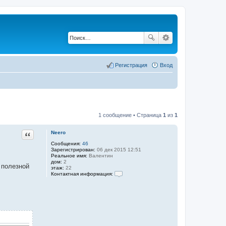
Регистрация
Вход
1 сообщение • Страница
1
из
1
Цитата
Neero
Сообщения:
46
Зарегистрирован:
06 дек 2015 12:51
Реальное имя:
Валентин
дом:
2
 полезной
этаж:
22
Контактная информация:
К
о
н
т
а
к
т
н