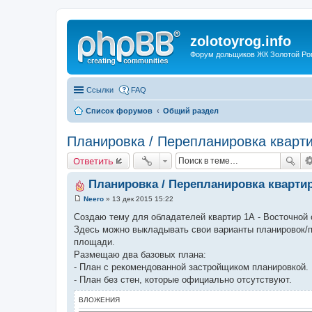
zolotoyrog.info
Форум дольщиков ЖК Золотой Рог,
Ссылки
FAQ
Список форумов
Общий раздел
Планировка / Перепланировка кварти
Ответить
Планировка / Перепланировка квартир
Neero
»
13 дек 2015 15:22
С
о
Создаю тему для обладателей квартир 1А - Восточной 
о
Здесь можно выкладывать свои варианты планировок/п
б
щ
площади.
е
Размещаю два базовых плана:
н
и
- План с рекомендованной застройщиком планировкой.
е
- План без стен, которые официально отсутствуют.
ВЛОЖЕНИЯ