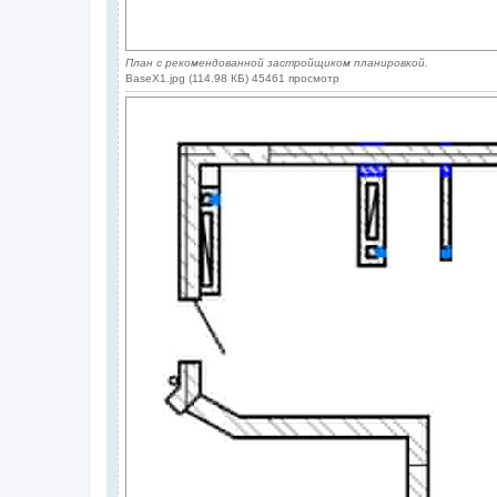
План с рекомендованной застройщиком планировкой.
BaseX1.jpg (114.98 КБ) 45461 просмотр