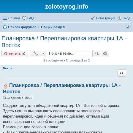
zolotoyrog.info
Ссылки
FAQ
Регистрация
Вход
Список форумов
Общий раздел
ои
Планировка / Перепланировка квартиры 1А -
ск
Восток
Ответить
1 сообщение • Страница
1
из
1
Neero
Цитата
Планировка / Перепланировка квартиры 1А -
Восток
13 дек 2015 15:22
С
о
Создаю тему для обладателей квартир 1А - Восточной стороны.
о
Здесь можно выкладывать свои варианты планировок/
б
щ
перепланировок, идеи и решения по дизайну, оптимизации
е
использования полезной площади.
н
и
Размещаю два базовых плана:
е
- План с рекомендованной застройщиком планировкой.