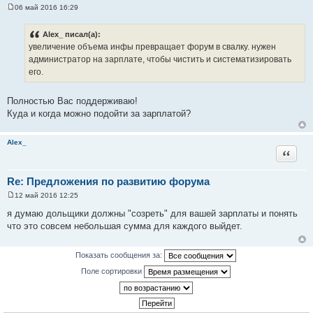
06 май 2016 16:29
С
о
о
Alex_ писал(а):
б
увеличение объема инфы превращает форум в свалку. нужен
щ
е
администратор на зарплате, чтобы чистить и систематизировать
н
его.
и
е
Полностью Вас поддерживаю!
Куда и когда можно подойти за зарплатой?
Alex_
Цитата
Re: Предложения по развитию форума
12 май 2016 12:25
С
о
я думаю дольщики должны "созреть" для вашей зарплаты и понять
о
что это совсем небольшая сумма для каждого выйдет.
б
щ
е
н
Показать сообщения за:
и
е
Поле сортировки