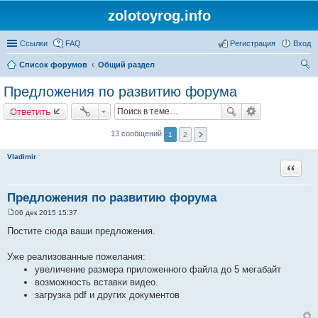
zolotoyrog.info
Ссылки
FAQ
Регистрация
Вход
Список форумов
Общий раздел
ои
Предложения по развитию форума
ск
Ответить
13 сообщений
1
2
Vladimir
Цитата
Предложения по развитию форума
06 дек 2015 15:37
С
о
Постите сюда ваши предложения.
о
б
щ
Уже реализованные пожелания:
е
увеличение размера приложенного файла до 5 мегабайт
н
и
возможность вставки видео.
е
загрузка pdf и других документов