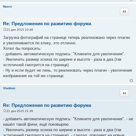
Neero
Цитата
Re: Предложения по развитию форума
21 дек 2015 10:46
С
о
Загрузка фотографий на странице теперь реализовано через плагин
о
и увеличивается по клику, это отлично.
б
щ
Хотел бы попросить:
е
- добавить автоматическую подпись: "Кликните для увеличения".
н
и
- Увеличить размер эскиза по ширине и высоте - раза в два (так
е
эстетичней смотрится на странице).
- Ну и если будет не лень, то реализовать через плагин - увеличение
изображения на той же странице.
Vladimir
Цитата
Re: Предложения по развитию форума
21 дек 2015 21:36
С
о
- добавить автоматическую подпись: "Кликните для увеличения". - не
о
нашёл такой фичи, ещё поковыряю.
б
щ
- Увеличить размер эскиза по ширине и высоте - раза в два (так
е
эстетичней смотрится на странице). - сделал. повлияет на новые
н