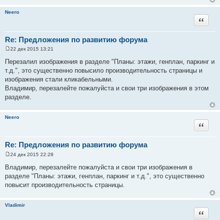
е
н
Neero
и
Цитата
е
Re: Предложения по развитию форума
22 дек 2015 13:21
С
о
Перезалил изображения в разделе "Планы: этажи, генплан, паркинг и
о
т.д.", это существенно повысило производительность страницы и
б
щ
изображения стали кликабельными.
е
Владимир, перезалейте пожалуйста и свои три изображения в этом
н
и
разделе.
е
Neero
Цитата
Re: Предложения по развитию форума
24 дек 2015 22:28
С
о
Владимир, перезалейте пожалуйста и свои три изображения в
о
разделе "Планы: этажи, генплан, паркинг и т.д.", это существенно
б
щ
повысит производительность страницы.
е
н
и
Vladimir
е
Цитата