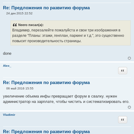
Re: Предложения по развитию форума
24 дек 2015 22:52
С
о
о
Neero писал(а):
б
Владимир, перезалейте пожалуйста и свои три изображения в
щ
е
разделе "Планы: этажи, генплан, паркинг и т.д.", это существенно
н
повысит производительность страницы.
и
е
done
Alex_
Цитата
Re: Предложения по развитию форума
06 май 2016 15:55
С
о
увеличение объема инфы превращает форум в свалку. нужен
о
администратор на зарплате, чтобы чистить и систематизировать его.
б
щ
е
н
Vladimir
и
Цитата
е
Re: Предложения по развитию форума