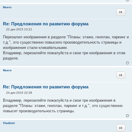
е
н
Neero
и
Цитата
е
Re: Предложения по развитию форума
22 дек 2015 13:21
С
о
Перезалил изображения в разделе "Планы: этажи, генплан, паркинг и
о
т.д.", это существенно повысило производительность страницы и
б
щ
изображения стали кликабельными.
е
Владимир, перезалейте пожалуйста и свои три изображения в этом
н
и
разделе.
е
Neero
Цитата
Re: Предложения по развитию форума
24 дек 2015 22:28
С
о
Владимир, перезалейте пожалуйста и свои три изображения в
о
разделе "Планы: этажи, генплан, паркинг и т.д.", это существенно
б
щ
повысит производительность страницы.
е
н
и
Vladimir
е
Цитата