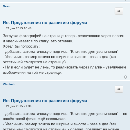
Neero
Цитата
Re: Предложения по развитию форума
21 дек 2015 10:46
С
о
Загрузка фотографий на странице теперь реализовано через плагин
о
и увеличивается по клику, это отлично.
б
щ
Хотел бы попросить:
е
- добавить автоматическую подпись: "Кликните для увеличения".
н
и
- Увеличить размер эскиза по ширине и высоте - раза в два (так
е
эстетичней смотрится на странице).
- Ну и если будет не лень, то реализовать через плагин - увеличение
изображения на той же странице.
Vladimir
Цитата
Re: Предложения по развитию форума
21 дек 2015 21:36
С
о
- добавить автоматическую подпись: "Кликните для увеличения". - не
о
нашёл такой фичи, ещё поковыряю.
б
щ
- Увеличить размер эскиза по ширине и высоте - раза в два (так
е
эстетичней смотрится на странице). - сделал. повлияет на новые
н