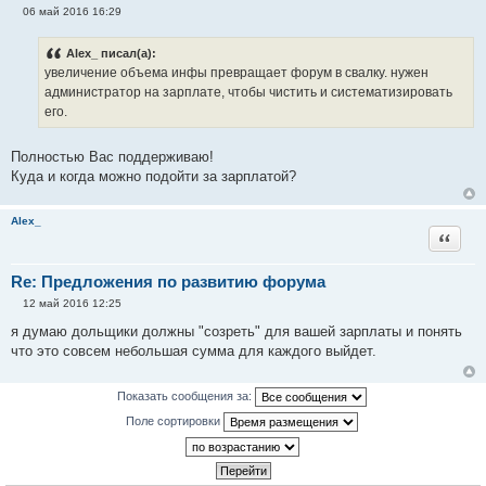
06 май 2016 16:29
С
о
о
Alex_ писал(а):
б
увеличение объема инфы превращает форум в свалку. нужен
щ
е
администратор на зарплате, чтобы чистить и систематизировать
н
его.
и
е
Полностью Вас поддерживаю!
Куда и когда можно подойти за зарплатой?
Alex_
Цитата
Re: Предложения по развитию форума
12 май 2016 12:25
С
о
я думаю дольщики должны "созреть" для вашей зарплаты и понять
о
что это совсем небольшая сумма для каждого выйдет.
б
щ
е
н
Показать сообщения за:
и
е
Поле сортировки