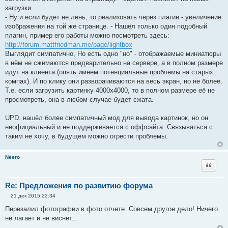
и
загрузки.
е
- Ну и если будет не лень, то реализовать через плагин - увеличение
изображения на той же странице. - Нашёл только один подобный
плагин, пример его работы можно посмотреть здесь:
http://forum.mattfriedman.me/page/lightbox
Выглядит симпатично, Но есть одно "но" - отображаемые миниатюры
в нём не сжимаются предварительно на сервере, а в полном размере
идут на клиента (опять имеем потенциальные проблемы на старых
компах). И по клику они разворачиваются на весь экран, но не более.
Т.е. если загрузить картинку 4000х4000, то в полном размере её не
просмотреть, она в любом случае будет сжата.
UPD. нашёл более симпатичный мод для вывода картинок, но он
неофициальный и не поддерживается с оффсайта. Связываться с
таким не хочу, в будущем можно огрести проблемы.
Neero
Цитата
Re: Предложения по развитию форума
21 дек 2015 22:34
С
о
Перезалил фотографии в фото отчете. Совсем другое дело! Ничего
о
не лагает и не виснет...
б
щ