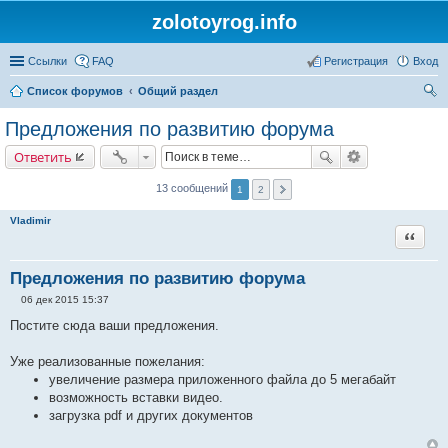
zolotoyrog.info
Ссылки
FAQ
Регистрация
Вход
Список форумов
Общий раздел
ои
Предложения по развитию форума
ск
Ответить
13 сообщений
1
2
Vladimir
Цитата
Предложения по развитию форума
06 дек 2015 15:37
С
о
Постите сюда ваши предложения.
о
б
щ
Уже реализованные пожелания:
е
увеличение размера приложенного файла до 5 мегабайт
н
и
возможность вставки видео.
е
загрузка pdf и других документов