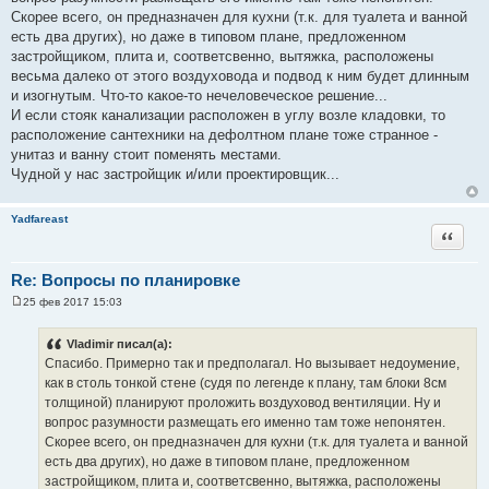
и
Скорее всего, он предназначен для кухни (т.к. для туалета и ванной
е
есть два других), но даже в типовом плане, предложенном
застройщиком, плита и, соответсвенно, вытяжка, расположены
весьма далеко от этого воздуховода и подвод к ним будет длинным
и изогнутым. Что-то какое-то нечеловеческое решение...
И если стояк канализации расположен в углу возле кладовки, то
расположение сантехники на дефолтном плане тоже странное -
унитаз и ванну стоит поменять местами.
Чудной у нас застройщик и/или проектировщик...
Yadfareast
Цитата
Re: Вопросы по планировке
25 фев 2017 15:03
С
о
о
Vladimir писал(а):
б
Спасибо. Примерно так и предполагал. Но вызывает недоумение,
щ
е
как в столь тонкой стене (судя по легенде к плану, там блоки 8см
н
толщиной) планируют проложить воздуховод вентиляции. Ну и
и
е
вопрос разумности размещать его именно там тоже непонятен.
Скорее всего, он предназначен для кухни (т.к. для туалета и ванной
есть два других), но даже в типовом плане, предложенном
застройщиком, плита и, соответсвенно, вытяжка, расположены