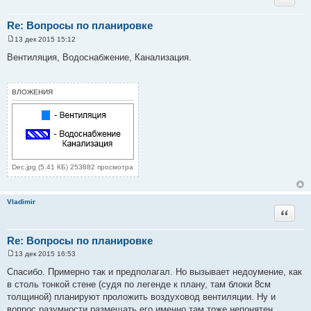
Re: Вопросы по планировке
13 дек 2015 15:12
С
о
Вентиляция, Водоснабжение, Канализация.
о
б
щ
е
ВЛОЖЕНИЯ
н
и
е
Dec.jpg (5.41 КБ) 253882 просмотра
Vladimir
Цитата
Re: Вопросы по планировке
13 дек 2015 16:53
С
о
Спасибо. Примерно так и предполагал. Но вызывает недоумение, как
о
в столь тонкой стене (судя по легенде к плану, там блоки 8см
б
щ
толщиной) планируют проложить воздуховод вентиляции. Ну и
е
вопрос разумности размещать его именно там тоже непонятен.
н