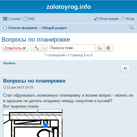
zolotoyrog.info
Ссылки
FAQ
Регистрация
Вход
Список форумов
Общий раздел
ои
Вопросы по планировке
ск
Ответить
7 сообщений • Страница
1
из
1
Vladimir
Цитата
Вопросы по планировке
12 дек 2015 23:25
С
о
Стал обдумывать возможную планировку и возник вопрос - можно ли
о
в однушке не делать кладовку между санузлом и кухней?
б
щ
Вот вырезка плана
е
н
и
е