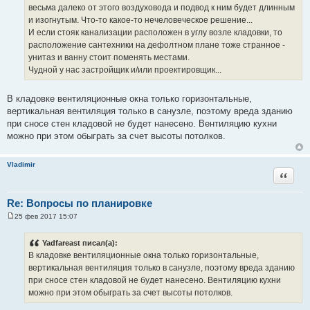
весьма далеко от этого воздуховода и подвод к ним будет длинным
и изогнутым. Что-то какое-то нечеловеческое решение...
И если стояк канализации расположен в углу возле кладовки, то
расположение сантехники на дефолтном плане тоже странное -
унитаз и ванну стоит поменять местами.
Чудной у нас застройщик и/или проектировщик...
В кладовке вентиляционные окна только горизонтальные,
вертикальная вентиляция только в санузле, поэтому вреда зданию
при сносе стен кладовой не будет нанесено. Вентиляцию кухни
можно при этом обыграть за счет высоты потолков.
Vladimir
Цитата
Re: Вопросы по планировке
25 фев 2017 15:07
С
о
о
Yadfareast писал(а):
б
В кладовке вентиляционные окна только горизонтальные,
щ
е
вертикальная вентиляция только в санузле, поэтому вреда зданию
н
при сносе стен кладовой не будет нанесено. Вентиляцию кухни
и
е
можно при этом обыграть за счет высоты потолков.