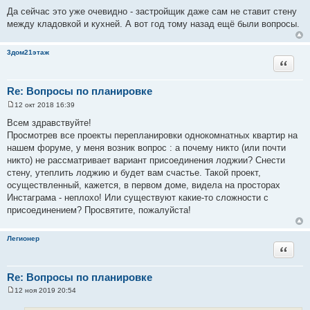
Да сейчас это уже очевидно - застройщик даже сам не ставит стену
между кладовкой и кухней. А вот год тому назад ещё были вопросы.
3дом21этаж
Цитата
Re: Вопросы по планировке
12 окт 2018 16:39
С
о
Всем здравствуйте!
о
Просмотрев все проекты перепланировки однокомнатных квартир на
б
щ
нашем форуме, у меня возник вопрос : а почему никто (или почти
е
никто) не рассматривает вариант присоединения лоджии? Снести
н
и
стену, утеплить лоджию и будет вам счастье. Такой проект,
е
осуществленный, кажется, в первом доме, видела на просторах
Инстаграма - неплохо! Или существуют какие-то сложности с
присоединением? Просвятите, пожалуйста!
Легионер
Цитата
Re: Вопросы по планировке
12 ноя 2019 20:54
С
о