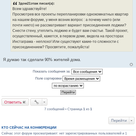
о
3дом21этаж писал(а):
б
Всем здравствуйте!
щ
е
Просмотрев все проекты перепланировки однокомнатных квартир
н
на нашем форуме, у меня возник вопрос : а почему никто (или
и
е
почти никто) не рассматривает вариант присоединения лоджии?
Снести стену, утеплить лоджию и будет вам счастье. Такой проект,
осуществленный, кажется, в первом доме, видела на просторах
Инстаграма - неплохо! Или существуют какие-то сложности с
присоединением? Просвятите, пожалуйста!
Я думаю так сделали 90% жителей дома.
Показать сообщения за:
Поле сортировки
Ответить
7 сообщений • Страница
1
из
1
Перейти
КТО СЕЙЧАС НА КОНФЕРЕНЦИИ
Сейчас этот форум просматривают: нет зарегистрированных пользователей и 1