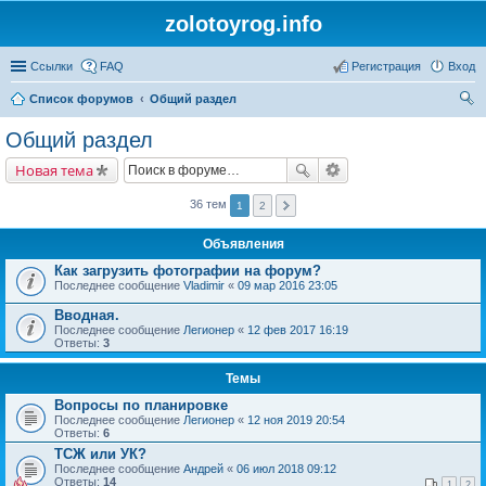
zolotoyrog.info
Ссылки
FAQ
Регистрация
Вход
Список форумов
Общий раздел
ои
Общий раздел
ск
Новая тема
36 тем
1
2
Объявления
Как загрузить фотографии на форум?
Последнее сообщение
Vladimir
«
09 мар 2016 23:05
Вводная.
Последнее сообщение
Легионер
«
12 фев 2017 16:19
Ответы:
3
Темы
Вопросы по планировке
Последнее сообщение
Легионер
«
12 ноя 2019 20:54
Ответы:
6
ТСЖ или УК?
Последнее сообщение
Андрей
«
06 июл 2018 09:12
Ответы:
14
1
2