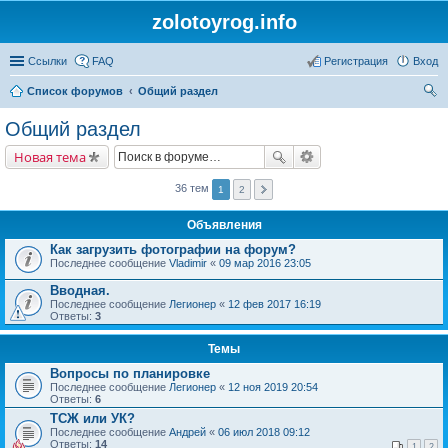
zolotoyrog.info
Ссылки
FAQ
Регистрация
Вход
Список форумов
Общий раздел
ои
Общий раздел
ск
Новая тема
36 тем
1
2
Объявления
Как загрузить фотографии на форум?
Последнее сообщение
Vladimir
«
09 мар 2016 23:05
Вводная.
Последнее сообщение
Легионер
«
12 фев 2017 16:19
Ответы:
3
Темы
Вопросы по планировке
Последнее сообщение
Легионер
«
12 ноя 2019 20:54
Ответы:
6
ТСЖ или УК?
Последнее сообщение
Андрей
«
06 июл 2018 09:12
Ответы:
14
1
2