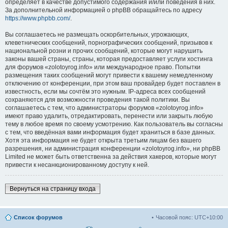
определяет в качестве допустимого содержания и/или поведения в них.
За дополнительной информацией о phpBB обращайтесь по адресу
https://www.phpbb.com/
.
Вы соглашаетесь не размещать оскорбительных, угрожающих,
клеветнических сообщений, порнографических сообщений, призывов к
национальной розни и прочих сообщений, которые могут нарушить
законы вашей страны, страны, которая предоставляет услуги хостинга
для форумов «zolotoyrog.info» или международное право. Попытки
размещения таких сообщений могут привести к вашему немедленному
отключению от конференции, при этом ваш провайдер будет поставлен в
известность, если мы сочтём это нужным. IP-адреса всех сообщений
сохраняются для возможности проведения такой политики. Вы
соглашаетесь с тем, что администраторы форумов «zolotoyrog.info»
имеют право удалить, отредактировать, перенести или закрыть любую
тему в любое время по своему усмотрению. Как пользователь вы согласны
с тем, что введённая вами информация будет храниться в базе данных.
Хотя эта информация не будет открыта третьим лицам без вашего
разрешения, ни администрация конференции «zolotoyrog.info», ни phpBB
Limited не может быть ответственна за действия хакеров, которые могут
привести к несанкционированному доступу к ней.
Вернуться на страницу входа
Список форумов
Часовой пояс:
UTC+10:00