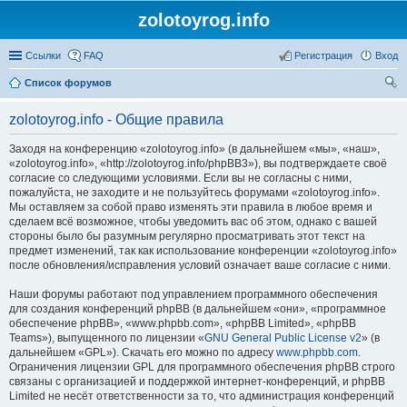
zolotoyrog.info
Ссылки
FAQ
Регистрация
Вход
Список форумов
ои
zolotoyrog.info - Общие правила
ск
Заходя на конференцию «zolotoyrog.info» (в дальнейшем «мы», «наш»,
«zolotoyrog.info», «http://zolotoyrog.info/phpBB3»), вы подтверждаете своё
согласие со следующими условиями. Если вы не согласны с ними,
пожалуйста, не заходите и не пользуйтесь форумами «zolotoyrog.info».
Мы оставляем за собой право изменять эти правила в любое время и
сделаем всё возможное, чтобы уведомить вас об этом, однако с вашей
стороны было бы разумным регулярно просматривать этот текст на
предмет изменений, так как использование конференции «zolotoyrog.info»
после обновления/исправления условий означает ваше согласие с ними.
Наши форумы работают под управлением программного обеспечения
для создания конференций phpBB (в дальнейшем «они», «программное
обеспечение phpBB», «www.phpbb.com», «phpBB Limited», «phpBB
Teams»), выпущенного по лицензии «
GNU General Public License v2
» (в
дальнейшем «GPL»). Скачать его можно по адресу
www.phpbb.com
.
Ограничения лицензии GPL для программного обеспечения phpBB строго
связаны с организацией и поддержкой интернет-конференций, и phpBB
Limited не несёт ответственности за то, что администрация конференций