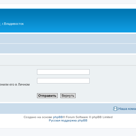
 г.Владивосток
енили его в Личном
Наша кома
Создано на основе
phpBB
® Forum Software © phpBB Limited
Русская поддержка phpBB