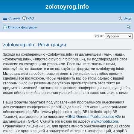
zolotoyrog.info
Ссылки
FAQ
Вход
Список форумов
ои
Язык:
ск
zolotoyrog.info - Регистрация
Заходя на конференцию «zolotoyrog.info» (в дальнейшем «мы», «наш»,
«zolotoyrog.info», «http://zolotoyrog.info/phpBB3»), вы подтверждаете своё
согласие со следующими условиями. Если вы не согласны с ними,
пожалуйста, не заходите и не пользуйтесь форумами «zolotoyrog.info».
Мы оставляем за собой право изменять эти правила в любое время и
сделаем всё возможное, чтобы уведомить вас об этом, однако с вашей
стороны было бы разумным регулярно просматривать этот текст на
предмет изменений, так как использование конференции «zolotoyrog.info»
после обновления/исправления условий означает ваше согласие с ними.
Наши форумы работают под управлением программного обеспечения
для создания конференций phpBB (в дальнейшем «они», «программное
обеспечение phpBB», «www.phpbb.com», «phpBB Limited», «phpBB
Teams»), выпущенного по лицензии «
GNU General Public License v2
» (в
дальнейшем «GPL»). Скачать его можно по адресу
www.phpbb.com
.
Ограничения лицензии GPL для программного обеспечения phpBB строго
связаны с организацией и поддержкой интернет-конференций, и phpBB