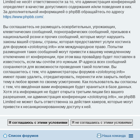
Limited не несёт ответственности за то, что администрация конференций
определяет в качестве допустимого содержания и/или поведения в них.
За дополнительной информацией о phpBB обращайтесь по адресу
https://www.phpbb.com/
.
Вы соглашаетесь не размещать оскорбительных, угрожающих,
клеветнических сообщений, порнографических сообщений, призывов к
национальной розни и прочих сообщений, которые могут нарушить
законы вашей страны, страны, которая предоставляет услуги хостинга
для форумов «zolotoyrog.info» или международное право. Попытки
размещения таких сообщений могут привести к вашему немедленному
отключению от конференции, при этом ваш провайдер будет поставлен в
известность, если мы сочтём это нужным. IP-адреса всех сообщений
сохраняются для возможности проведения такой политики. Вы
соглашаетесь с тем, что администраторы форумов «zolotoyrog.info»
имеют право удалить, отредактировать, перенести или закрыть любую
тему в любое время по своему усмотрению. Как пользователь вы согласны
с тем, что введённая вами информация будет храниться в базе данных.
Хотя эта информация не будет открыта третьим лицам без вашего
разрешения, ни администрация конференции «zolotoyrog.info», ни phpBB
Limited не может быть ответственна за действия хакеров, которые могут
привести к несанкционированному доступу к ней.
Список форумов
Наша команда