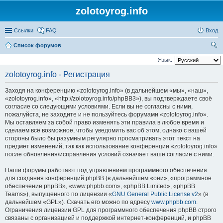
zolotoyrog.info
Ссылки
FAQ
Вход
Список форумов
ои
Язык:
ск
zolotoyrog.info - Регистрация
Заходя на конференцию «zolotoyrog.info» (в дальнейшем «мы», «наш»,
«zolotoyrog.info», «http://zolotoyrog.info/phpBB3»), вы подтверждаете своё
согласие со следующими условиями. Если вы не согласны с ними,
пожалуйста, не заходите и не пользуйтесь форумами «zolotoyrog.info».
Мы оставляем за собой право изменять эти правила в любое время и
сделаем всё возможное, чтобы уведомить вас об этом, однако с вашей
стороны было бы разумным регулярно просматривать этот текст на
предмет изменений, так как использование конференции «zolotoyrog.info»
после обновления/исправления условий означает ваше согласие с ними.
Наши форумы работают под управлением программного обеспечения
для создания конференций phpBB (в дальнейшем «они», «программное
обеспечение phpBB», «www.phpbb.com», «phpBB Limited», «phpBB
Teams»), выпущенного по лицензии «
GNU General Public License v2
» (в
дальнейшем «GPL»). Скачать его можно по адресу
www.phpbb.com
.
Ограничения лицензии GPL для программного обеспечения phpBB строго
связаны с организацией и поддержкой интернет-конференций, и phpBB