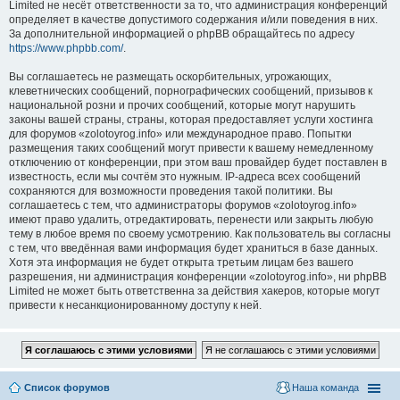
Limited не несёт ответственности за то, что администрация конференций
определяет в качестве допустимого содержания и/или поведения в них.
За дополнительной информацией о phpBB обращайтесь по адресу
https://www.phpbb.com/
.
Вы соглашаетесь не размещать оскорбительных, угрожающих,
клеветнических сообщений, порнографических сообщений, призывов к
национальной розни и прочих сообщений, которые могут нарушить
законы вашей страны, страны, которая предоставляет услуги хостинга
для форумов «zolotoyrog.info» или международное право. Попытки
размещения таких сообщений могут привести к вашему немедленному
отключению от конференции, при этом ваш провайдер будет поставлен в
известность, если мы сочтём это нужным. IP-адреса всех сообщений
сохраняются для возможности проведения такой политики. Вы
соглашаетесь с тем, что администраторы форумов «zolotoyrog.info»
имеют право удалить, отредактировать, перенести или закрыть любую
тему в любое время по своему усмотрению. Как пользователь вы согласны
с тем, что введённая вами информация будет храниться в базе данных.
Хотя эта информация не будет открыта третьим лицам без вашего
разрешения, ни администрация конференции «zolotoyrog.info», ни phpBB
Limited не может быть ответственна за действия хакеров, которые могут
привести к несанкционированному доступу к ней.
Список форумов
Наша команда