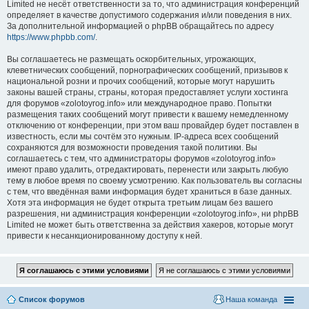
Limited не несёт ответственности за то, что администрация конференций
определяет в качестве допустимого содержания и/или поведения в них.
За дополнительной информацией о phpBB обращайтесь по адресу
https://www.phpbb.com/
.
Вы соглашаетесь не размещать оскорбительных, угрожающих,
клеветнических сообщений, порнографических сообщений, призывов к
национальной розни и прочих сообщений, которые могут нарушить
законы вашей страны, страны, которая предоставляет услуги хостинга
для форумов «zolotoyrog.info» или международное право. Попытки
размещения таких сообщений могут привести к вашему немедленному
отключению от конференции, при этом ваш провайдер будет поставлен в
известность, если мы сочтём это нужным. IP-адреса всех сообщений
сохраняются для возможности проведения такой политики. Вы
соглашаетесь с тем, что администраторы форумов «zolotoyrog.info»
имеют право удалить, отредактировать, перенести или закрыть любую
тему в любое время по своему усмотрению. Как пользователь вы согласны
с тем, что введённая вами информация будет храниться в базе данных.
Хотя эта информация не будет открыта третьим лицам без вашего
разрешения, ни администрация конференции «zolotoyrog.info», ни phpBB
Limited не может быть ответственна за действия хакеров, которые могут
привести к несанкционированному доступу к ней.
Список форумов
Наша команда