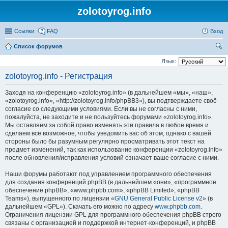
zolotoyrog.info
Ссылки
FAQ
Вход
Список форумов
ои
Язык:
ск
zolotoyrog.info - Регистрация
Заходя на конференцию «zolotoyrog.info» (в дальнейшем «мы», «наш»,
«zolotoyrog.info», «http://zolotoyrog.info/phpBB3»), вы подтверждаете своё
согласие со следующими условиями. Если вы не согласны с ними,
пожалуйста, не заходите и не пользуйтесь форумами «zolotoyrog.info».
Мы оставляем за собой право изменять эти правила в любое время и
сделаем всё возможное, чтобы уведомить вас об этом, однако с вашей
стороны было бы разумным регулярно просматривать этот текст на
предмет изменений, так как использование конференции «zolotoyrog.info»
после обновления/исправления условий означает ваше согласие с ними.
Наши форумы работают под управлением программного обеспечения
для создания конференций phpBB (в дальнейшем «они», «программное
обеспечение phpBB», «www.phpbb.com», «phpBB Limited», «phpBB
Teams»), выпущенного по лицензии «
GNU General Public License v2
» (в
дальнейшем «GPL»). Скачать его можно по адресу
www.phpbb.com
.
Ограничения лицензии GPL для программного обеспечения phpBB строго
связаны с организацией и поддержкой интернет-конференций, и phpBB