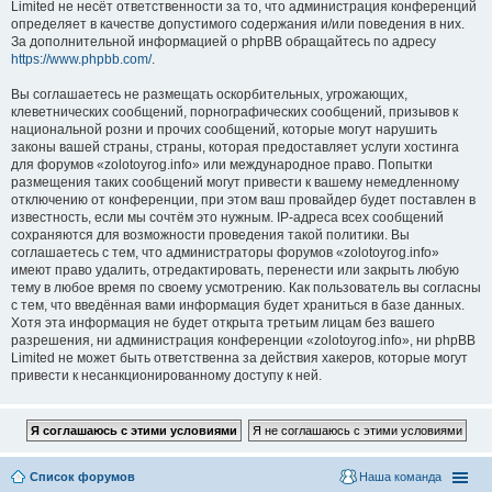
Limited не несёт ответственности за то, что администрация конференций
определяет в качестве допустимого содержания и/или поведения в них.
За дополнительной информацией о phpBB обращайтесь по адресу
https://www.phpbb.com/
.
Вы соглашаетесь не размещать оскорбительных, угрожающих,
клеветнических сообщений, порнографических сообщений, призывов к
национальной розни и прочих сообщений, которые могут нарушить
законы вашей страны, страны, которая предоставляет услуги хостинга
для форумов «zolotoyrog.info» или международное право. Попытки
размещения таких сообщений могут привести к вашему немедленному
отключению от конференции, при этом ваш провайдер будет поставлен в
известность, если мы сочтём это нужным. IP-адреса всех сообщений
сохраняются для возможности проведения такой политики. Вы
соглашаетесь с тем, что администраторы форумов «zolotoyrog.info»
имеют право удалить, отредактировать, перенести или закрыть любую
тему в любое время по своему усмотрению. Как пользователь вы согласны
с тем, что введённая вами информация будет храниться в базе данных.
Хотя эта информация не будет открыта третьим лицам без вашего
разрешения, ни администрация конференции «zolotoyrog.info», ни phpBB
Limited не может быть ответственна за действия хакеров, которые могут
привести к несанкционированному доступу к ней.
Список форумов
Наша команда