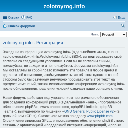
zolotoyrog.info
Ссылки
FAQ
Вход
Список форумов
ои
Язык:
ск
zolotoyrog.info - Регистрация
Заходя на конференцию «zolotoyrog.info» (в дальнейшем «мы», «наш»,
«zolotoyrog.info», «http://zolotoyrog.info/phpBB3»), вы подтверждаете своё
согласие со следующими условиями. Если вы не согласны с ними,
пожалуйста, не заходите и не пользуйтесь форумами «zolotoyrog.info».
Мы оставляем за собой право изменять эти правила в любое время и
сделаем всё возможное, чтобы уведомить вас об этом, однако с вашей
стороны было бы разумным регулярно просматривать этот текст на
предмет изменений, так как использование конференции «zolotoyrog.info»
после обновления/исправления условий означает ваше согласие с ними.
Наши форумы работают под управлением программного обеспечения
для создания конференций phpBB (в дальнейшем «они», «программное
обеспечение phpBB», «www.phpbb.com», «phpBB Limited», «phpBB
Teams»), выпущенного по лицензии «
GNU General Public License v2
» (в
дальнейшем «GPL»). Скачать его можно по адресу
www.phpbb.com
.
Ограничения лицензии GPL для программного обеспечения phpBB строго
связаны с организацией и поддержкой интернет-конференций, и phpBB