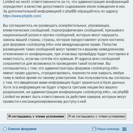
Limited не несёт ответственности за то, что администрация конференций
определяет в качестве допустимого содержания и/или поведения в них.
За дополнительной информацией о phpBB обращайтесь по адресу
https://www.phpbb.com/
.
Вы соглашаетесь не размещать оскорбительных, угрожающих,
клеветнических сообщений, порнографических сообщений, призывов к
национальной розни и прочих сообщений, которые могут нарушить
законы вашей страны, страны, которая предоставляет услуги хостинга
для форумов «zolotoyrog.info» или международное право. Попытки
размещения таких сообщений могут привести к вашему немедленному
отключению от конференции, при этом ваш провайдер будет поставлен в
известность, если мы сочтём это нужным. IP-адреса всех сообщений
сохраняются для возможности проведения такой политики. Вы
соглашаетесь с тем, что администраторы форумов «zolotoyrog.info»
имеют право удалить, отредактировать, перенести или закрыть любую
тему в любое время по своему усмотрению. Как пользователь вы согласны
с тем, что введённая вами информация будет храниться в базе данных.
Хотя эта информация не будет открыта третьим лицам без вашего
разрешения, ни администрация конференции «zolotoyrog.info», ни phpBB
Limited не может быть ответственна за действия хакеров, которые могут
привести к несанкционированному доступу к ней.
Список форумов
Наша команда