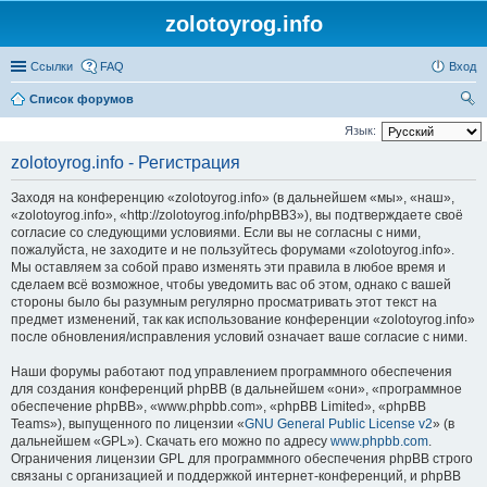
zolotoyrog.info
Ссылки
FAQ
Вход
Список форумов
ои
Язык:
ск
zolotoyrog.info - Регистрация
Заходя на конференцию «zolotoyrog.info» (в дальнейшем «мы», «наш»,
«zolotoyrog.info», «http://zolotoyrog.info/phpBB3»), вы подтверждаете своё
согласие со следующими условиями. Если вы не согласны с ними,
пожалуйста, не заходите и не пользуйтесь форумами «zolotoyrog.info».
Мы оставляем за собой право изменять эти правила в любое время и
сделаем всё возможное, чтобы уведомить вас об этом, однако с вашей
стороны было бы разумным регулярно просматривать этот текст на
предмет изменений, так как использование конференции «zolotoyrog.info»
после обновления/исправления условий означает ваше согласие с ними.
Наши форумы работают под управлением программного обеспечения
для создания конференций phpBB (в дальнейшем «они», «программное
обеспечение phpBB», «www.phpbb.com», «phpBB Limited», «phpBB
Teams»), выпущенного по лицензии «
GNU General Public License v2
» (в
дальнейшем «GPL»). Скачать его можно по адресу
www.phpbb.com
.
Ограничения лицензии GPL для программного обеспечения phpBB строго
связаны с организацией и поддержкой интернет-конференций, и phpBB