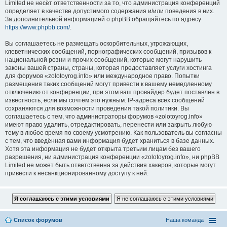
Limited не несёт ответственности за то, что администрация конференций
определяет в качестве допустимого содержания и/или поведения в них.
За дополнительной информацией о phpBB обращайтесь по адресу
https://www.phpbb.com/
.
Вы соглашаетесь не размещать оскорбительных, угрожающих,
клеветнических сообщений, порнографических сообщений, призывов к
национальной розни и прочих сообщений, которые могут нарушить
законы вашей страны, страны, которая предоставляет услуги хостинга
для форумов «zolotoyrog.info» или международное право. Попытки
размещения таких сообщений могут привести к вашему немедленному
отключению от конференции, при этом ваш провайдер будет поставлен в
известность, если мы сочтём это нужным. IP-адреса всех сообщений
сохраняются для возможности проведения такой политики. Вы
соглашаетесь с тем, что администраторы форумов «zolotoyrog.info»
имеют право удалить, отредактировать, перенести или закрыть любую
тему в любое время по своему усмотрению. Как пользователь вы согласны
с тем, что введённая вами информация будет храниться в базе данных.
Хотя эта информация не будет открыта третьим лицам без вашего
разрешения, ни администрация конференции «zolotoyrog.info», ни phpBB
Limited не может быть ответственна за действия хакеров, которые могут
привести к несанкционированному доступу к ней.
Список форумов
Наша команда