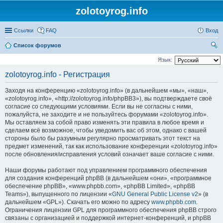
zolotoyrog.info
Ссылки
FAQ
Вход
Список форумов
ои
Язык:
ск
zolotoyrog.info - Регистрация
Заходя на конференцию «zolotoyrog.info» (в дальнейшем «мы», «наш»,
«zolotoyrog.info», «http://zolotoyrog.info/phpBB3»), вы подтверждаете своё
согласие со следующими условиями. Если вы не согласны с ними,
пожалуйста, не заходите и не пользуйтесь форумами «zolotoyrog.info».
Мы оставляем за собой право изменять эти правила в любое время и
сделаем всё возможное, чтобы уведомить вас об этом, однако с вашей
стороны было бы разумным регулярно просматривать этот текст на
предмет изменений, так как использование конференции «zolotoyrog.info»
после обновления/исправления условий означает ваше согласие с ними.
Наши форумы работают под управлением программного обеспечения
для создания конференций phpBB (в дальнейшем «они», «программное
обеспечение phpBB», «www.phpbb.com», «phpBB Limited», «phpBB
Teams»), выпущенного по лицензии «
GNU General Public License v2
» (в
дальнейшем «GPL»). Скачать его можно по адресу
www.phpbb.com
.
Ограничения лицензии GPL для программного обеспечения phpBB строго
связаны с организацией и поддержкой интернет-конференций, и phpBB