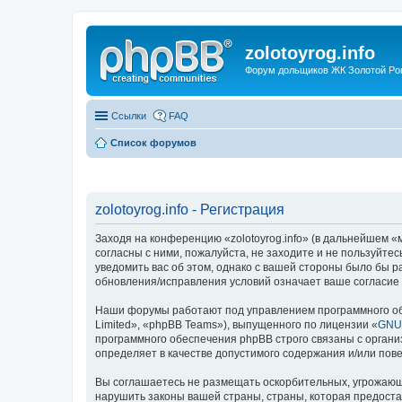
zolotoyrog.info
Форум дольщиков ЖК Золотой Рог,
Ссылки
FAQ
Список форумов
zolotoyrog.info - Регистрация
Заходя на конференцию «zolotoyrog.info» (в дальнейшем «мы
согласны с ними, пожалуйста, не заходите и не пользуйтес
уведомить вас об этом, однако с вашей стороны было бы р
обновления/исправления условий означает ваше согласие 
Наши форумы работают под управлением программного об
Limited», «phpBB Teams»), выпущенного по лицензии «
GNU 
программного обеспечения phpBB строго связаны с органи
определяет в качестве допустимого содержания и/или по
Вы соглашаетесь не размещать оскорбительных, угрожающ
нарушить законы вашей страны, страны, которая предостав