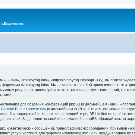
 г.Владивосток
», «наш», «zolotoyrog.info», «http://zolotoyrog.info/phpBB3»), вы подтвержд
ь форумами «zolotoyrog.info». Мы оставляем за собой право изменять эти пр
азумным регулярно просматривать этот текст на предмет изменений, так как 
с ними.
еспечения для создания конференций phpBB (в дальнейшем «они», «програ
General Public License v2
» (в дальнейшем «GPL»). Скачать его можно по адр
зацией и поддержкой интернет-конференций, и phpBB Limited не несёт ответ
ведения в них. За дополнительной информацией о phpBB обращайтесь по адр
их, клеветнических сообщений, порнографических сообщений, призывов к на
ляет услуги хостинга для форумов «zolotoyrog.info» или международное пра