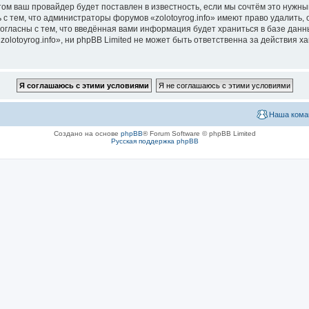
м ваш провайдер будет поставлен в известность, если мы сочтём это нужны
с тем, что администраторы форумов «zolotoyrog.info» имеют право удалить, 
согласны с тем, что введённая вами информация будет храниться в базе дан
lotoyrog.info», ни phpBB Limited не может быть ответственна за действия х
Наша кома
Создано на основе
phpBB
® Forum Software © phpBB Limited
Русская поддержка phpBB