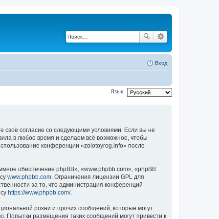
Вход
Язык:
аете своё согласие со следующими условиями. Если вы не
авила в любое время и сделаем всё возможное, чтобы
использование конференции «zolotoyrog.info» после
ммное обеспечение phpBB», «www.phpbb.com», «phpBB
есу
www.phpbb.com
. Ограничения лицензии GPL для
ственности за то, что администрация конференций
есу
https://www.phpbb.com/
.
циональной розни и прочих сообщений, которые могут
во. Попытки размещения таких сообщений могут привести к