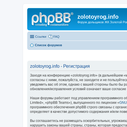
zolotoyrog.info
Форум дольщиков ЖК Золотой Рог,
Ссылки
FAQ
Список форумов
zolotoyrog.info - Регистрация
Заходя на конференцию «zolotoyrog.info» (в дальнейшем «мы
согласны с ними, пожалуйста, не заходите и не пользуйтес
уведомить вас об этом, однако с вашей стороны было бы р
обновления/исправления условий означает ваше согласие 
Наши форумы работают под управлением программного об
Limited», «phpBB Teams»), выпущенного по лицензии «
GNU 
программного обеспечения phpBB строго связаны с органи
определяет в качестве допустимого содержания и/или по
Вы соглашаетесь не размещать оскорбительных, угрожающ
нарушить законы вашей страны, страны, которая предостав