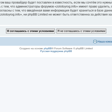
м ваш провайдер будет поставлен в известность, если мы сочтём это нужны
с тем, что администраторы форумов «zolotoyrog.info» имеют право удалить, 
согласны с тем, что введённая вами информация будет храниться в базе дан
lotoyrog.info», ни phpBB Limited не может быть ответственна за действия х
Наша кома
Создано на основе
phpBB
® Forum Software © phpBB Limited
Русская поддержка phpBB