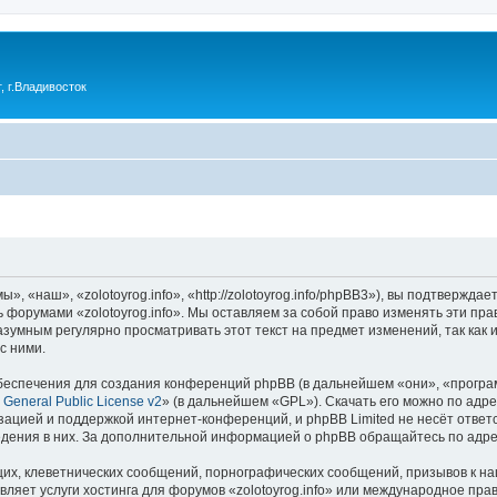
 г.Владивосток
», «наш», «zolotoyrog.info», «http://zolotoyrog.info/phpBB3»), вы подтвержд
ь форумами «zolotoyrog.info». Мы оставляем за собой право изменять эти пр
азумным регулярно просматривать этот текст на предмет изменений, так как 
с ними.
еспечения для создания конференций phpBB (в дальнейшем «они», «програ
General Public License v2
» (в дальнейшем «GPL»). Скачать его можно по адр
зацией и поддержкой интернет-конференций, и phpBB Limited не несёт ответ
ведения в них. За дополнительной информацией о phpBB обращайтесь по адр
их, клеветнических сообщений, порнографических сообщений, призывов к на
ляет услуги хостинга для форумов «zolotoyrog.info» или международное пра