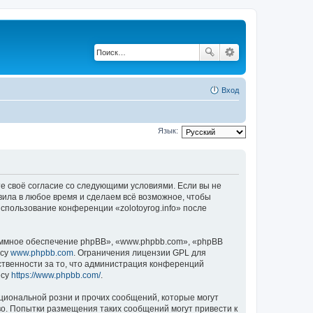
Вход
Язык:
аете своё согласие со следующими условиями. Если вы не
авила в любое время и сделаем всё возможное, чтобы
использование конференции «zolotoyrog.info» после
ммное обеспечение phpBB», «www.phpbb.com», «phpBB
есу
www.phpbb.com
. Ограничения лицензии GPL для
ственности за то, что администрация конференций
есу
https://www.phpbb.com/
.
циональной розни и прочих сообщений, которые могут
во. Попытки размещения таких сообщений могут привести к