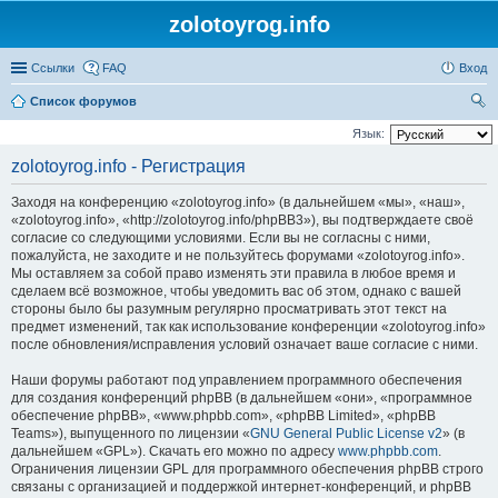
zolotoyrog.info
Ссылки
FAQ
Вход
Список форумов
ои
Язык:
ск
zolotoyrog.info - Регистрация
Заходя на конференцию «zolotoyrog.info» (в дальнейшем «мы», «наш»,
«zolotoyrog.info», «http://zolotoyrog.info/phpBB3»), вы подтверждаете своё
согласие со следующими условиями. Если вы не согласны с ними,
пожалуйста, не заходите и не пользуйтесь форумами «zolotoyrog.info».
Мы оставляем за собой право изменять эти правила в любое время и
сделаем всё возможное, чтобы уведомить вас об этом, однако с вашей
стороны было бы разумным регулярно просматривать этот текст на
предмет изменений, так как использование конференции «zolotoyrog.info»
после обновления/исправления условий означает ваше согласие с ними.
Наши форумы работают под управлением программного обеспечения
для создания конференций phpBB (в дальнейшем «они», «программное
обеспечение phpBB», «www.phpbb.com», «phpBB Limited», «phpBB
Teams»), выпущенного по лицензии «
GNU General Public License v2
» (в
дальнейшем «GPL»). Скачать его можно по адресу
www.phpbb.com
.
Ограничения лицензии GPL для программного обеспечения phpBB строго
связаны с организацией и поддержкой интернет-конференций, и phpBB