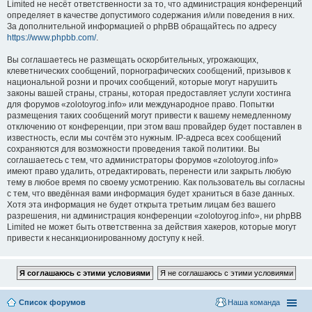
Limited не несёт ответственности за то, что администрация конференций
определяет в качестве допустимого содержания и/или поведения в них.
За дополнительной информацией о phpBB обращайтесь по адресу
https://www.phpbb.com/
.
Вы соглашаетесь не размещать оскорбительных, угрожающих,
клеветнических сообщений, порнографических сообщений, призывов к
национальной розни и прочих сообщений, которые могут нарушить
законы вашей страны, страны, которая предоставляет услуги хостинга
для форумов «zolotoyrog.info» или международное право. Попытки
размещения таких сообщений могут привести к вашему немедленному
отключению от конференции, при этом ваш провайдер будет поставлен в
известность, если мы сочтём это нужным. IP-адреса всех сообщений
сохраняются для возможности проведения такой политики. Вы
соглашаетесь с тем, что администраторы форумов «zolotoyrog.info»
имеют право удалить, отредактировать, перенести или закрыть любую
тему в любое время по своему усмотрению. Как пользователь вы согласны
с тем, что введённая вами информация будет храниться в базе данных.
Хотя эта информация не будет открыта третьим лицам без вашего
разрешения, ни администрация конференции «zolotoyrog.info», ни phpBB
Limited не может быть ответственна за действия хакеров, которые могут
привести к несанкционированному доступу к ней.
Список форумов
Наша команда